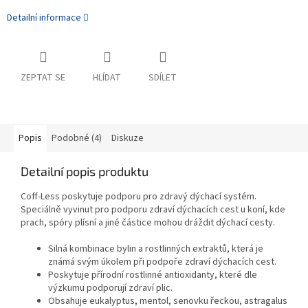
Detailní informace
ZEPTAT SE
HLÍDAT
SDÍLET
Popis
Podobné (4)
Diskuze
Detailní popis produktu
Coff-Less poskytuje podporu pro zdravý dýchací systém.
Speciálně vyvinut pro podporu zdraví dýchacích cest u koní, kde
prach, spóry plísní a jiné částice mohou dráždit dýchací cesty.
Silná kombinace bylin a rostlinných extraktů, která je
známá svým úkolem při podpoře zdraví dýchacích cest.
Poskytuje přírodní rostlinné antioxidanty, které dle
výzkumu podporují zdraví plic.
Obsahuje eukalyptus, mentol, senovku řeckou, astragalus