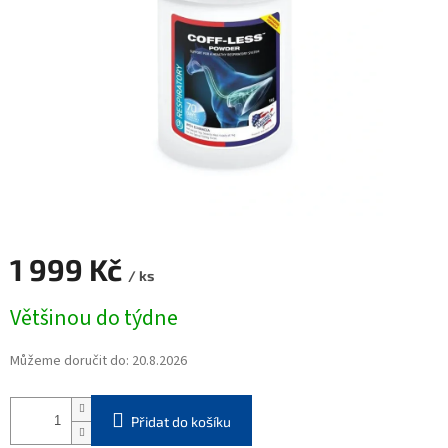
1 999 Kč
/ ks
Měrná
Většinou do týdne
cena:
Můžeme doručit do:
20.8.2026
Přidat do košíku