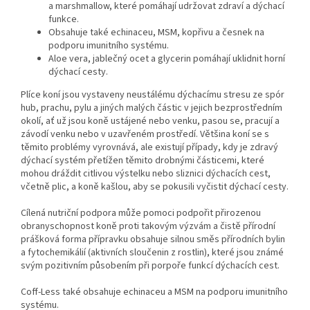
a marshmallow, které pomáhají udržovat zdraví a dýchací
funkce.
Obsahuje také echinaceu, MSM, kopřivu a česnek na
podporu imunitního systému.
Aloe vera, jablečný ocet a glycerin pomáhají uklidnit horní
dýchací cesty.
Plíce koní jsou vystaveny neustálému dýchacímu stresu ze spór
hub, prachu, pylu a jiných malých částic v jejich bezprostředním
okolí, ať už jsou koně ustájené nebo venku, pasou se, pracují a
závodí venku nebo v uzavřeném prostředí. Většina koní se s
těmito problémy vyrovnává, ale existují případy, kdy je zdravý
dýchací systém přetížen těmito drobnými částicemi, které
mohou dráždit citlivou výstelku nebo sliznici dýchacích cest,
včetně plic, a koně kašlou, aby se pokusili vyčistit dýchací cesty.
Cílená nutriční podpora může pomoci podpořit přirozenou
obranyschopnost koně proti takovým výzvám a čistě přírodní
prášková forma přípravku obsahuje silnou směs přírodních bylin
a fytochemikálií (aktivních sloučenin z rostlin), které jsou známé
svým pozitivním působením při porpoře funkcí dýchacích cest.
Coff-Less také obsahuje echinaceu a MSM na podporu imunitního
systému.