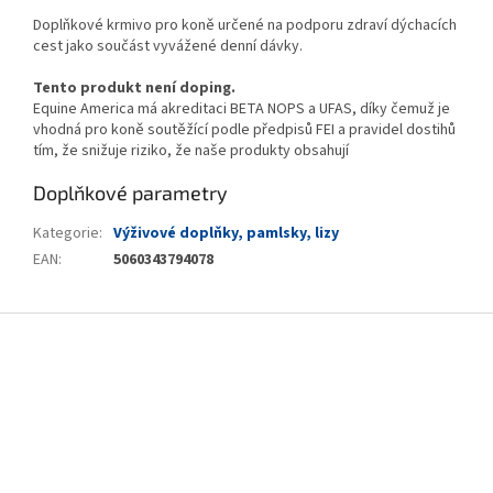
Doplňkové krmivo pro koně určené na podporu zdraví dýchacích
cest jako součást vyvážené denní dávky.
Tento produkt není doping.
Equine America má akreditaci BETA NOPS a UFAS, díky čemuž je
vhodná pro koně soutěžící podle předpisů FEI a pravidel dostihů
tím, že snižuje riziko, že naše produkty obsahují
Doplňkové parametry
Kategorie
:
Výživové doplňky, pamlsky, lizy
EAN
:
5060343794078
Z
á
p
a
t
í