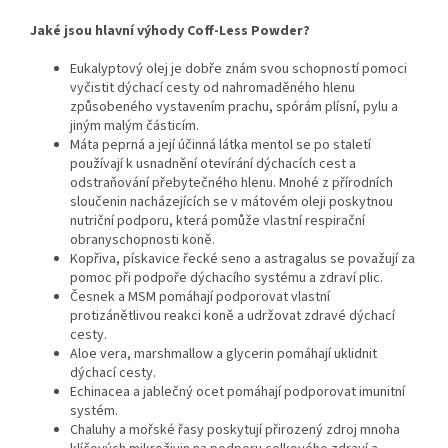
Jaké jsou hlavní výhody Coff-Less Powder?
Eukalyptový olej je dobře znám svou schopností pomoci
vyčistit dýchací cesty od nahromaděného hlenu
způsobeného vystavením prachu, spórám plísní, pylu a
jiným malým částicím.
Máta peprná a její účinná látka mentol se po staletí
používají k usnadnění otevírání dýchacích cest a
odstraňování přebytečného hlenu. Mnohé z přírodních
sloučenin nacházejících se v mátovém oleji poskytnou
nutriční podporu, která pomůže vlastní respirační
obranyschopnosti koně.
Kopřiva, pískavice řecké seno a astragalus se považují za
pomoc při podpoře dýchacího systému a zdraví plic.
Česnek a MSM pomáhají podporovat vlastní
protizánětlivou reakci koně a udržovat zdravé dýchací
cesty.
Aloe vera, marshmallow a glycerin pomáhají uklidnit
dýchací cesty.
Echinacea a jablečný ocet pomáhají podporovat imunitní
systém.
Chaluhy a mořské řasy poskytují přirozený zdroj mnoha