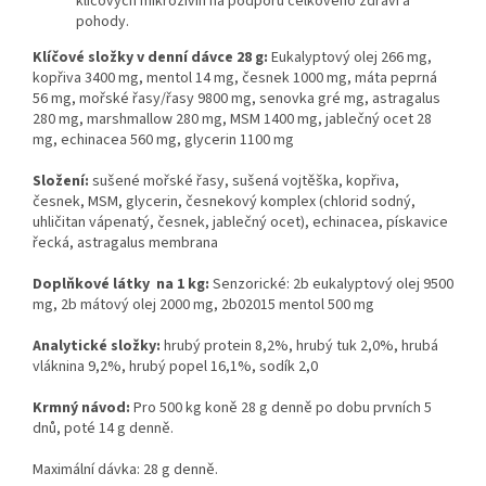
klíčových mikroživin na podporu celkového zdraví a
pohody.
Klíčové složky v denní dávce 28 g:
Eukalyptový olej 266 mg,
kopřiva 3400 mg, mentol 14 mg, česnek 1000 mg, máta peprná
56 mg, mořské řasy/řasy 9800 mg, senovka gré mg, astragalus
280 mg, marshmallow 280 mg, MSM 1400 mg, jablečný ocet 28
mg, echinacea 560 mg, glycerin 1100 mg
Složení:
sušené mořské řasy, sušená vojtěška, kopřiva,
česnek, MSM, glycerin, česnekový komplex (chlorid sodný,
uhličitan vápenatý, česnek, jablečný ocet), echinacea, pískavice
řecká, astragalus membrana
Doplňkové látky na 1 kg:
Senzorické: 2b eukalyptový olej 9500
mg, 2b mátový olej 2000 mg, 2b02015 mentol 500 mg
Analytické složky:
hrubý protein 8,2%, hrubý tuk 2,0%, hrubá
vláknina 9,2%, hrubý popel 16,1%, sodík 2,0
Krmný návod:
Pro 500 kg koně 28 g denně po dobu prvních 5
dnů, poté 14 g denně.
Maximální dávka: 28 g denně.