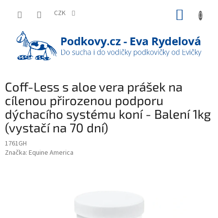
Přejít
NÁKUP
na
CZK
obsah
KOŠÍK
Coff-Less s aloe vera prášek na
cílenou přirozenou podporu
dýchacího systému koní - Balení 1kg
(vystačí na 70 dní)
1761GH
Značka:
Equine America