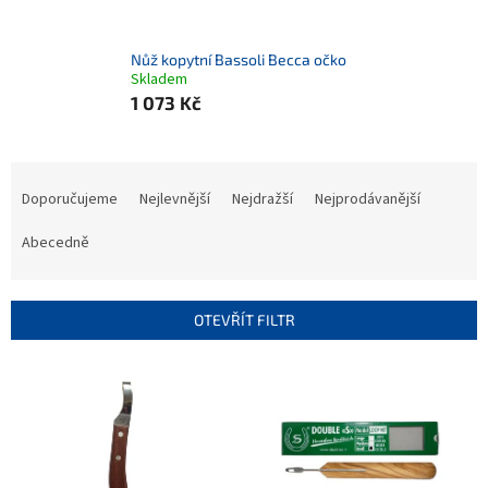
Nůž kopytní Bassoli Becca očko
Skladem
1 073 Kč
Ř
a
Doporučujeme
Nejlevnější
Nejdražší
Nejprodávanější
z
e
Abecedně
n
í
p
OTEVŘÍT FILTR
r
o
V
d
ý
u
p
k
i
t
s
ů