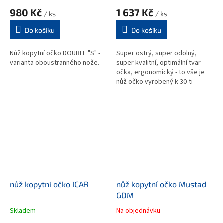
980 Kč
1 637 Kč
/ ks
/ ks
Do košíku
Do košíku
Nůž kopytní očko DOUBLE "S" -
Super ostrý, super odolný,
varianta oboustranného nože.
super kvalitní, optimální tvar
očka, ergonomický - to vše je
nůž očko vyrobený k 30-ti
letému výročí firmy Double S.
nůž kopytní očko ICAR
nůž kopytní očko Mustad
GDM
Skladem
Na objednávku