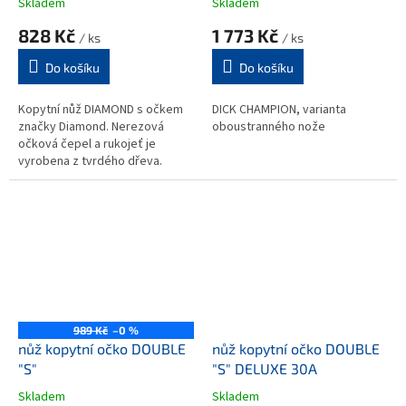
Skladem
Skladem
828 Kč
1 773 Kč
/ ks
/ ks
Do košíku
Do košíku
Kopytní nůž DIAMOND s očkem
DICK CHAMPION, varianta
značky Diamond. Nerezová
oboustranného nože
očková čepel a rukojeť je
vyrobena z tvrdého dřeva.
989 Kč
–0 %
nůž kopytní očko DOUBLE
nůž kopytní očko DOUBLE
"S"
"S" DELUXE 30A
Skladem
Skladem