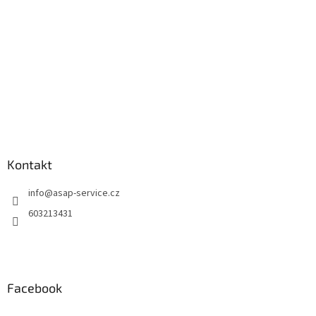
k
y
v
ý
p
i
s
u
Kontakt
info
@
asap-service.cz
603213431
Facebook