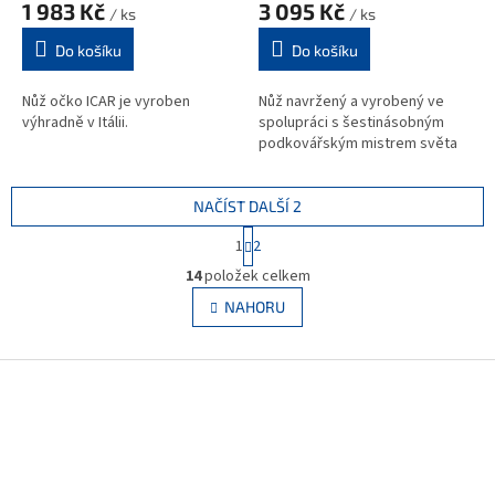
1 983 Kč
3 095 Kč
/ ks
/ ks
Do košíku
Do košíku
Nůž očko ICAR je vyroben
Nůž navržený a vyrobený ve
výhradně v Itálii.
spolupráci s šestinásobným
podkovářským mistrem světa
NAČÍST DALŠÍ 2
S
1
2
t
O
r
14
položek celkem
v
á
l
NAHORU
n
á
k
d
o
v
Z
a
á
c
á
n
í
p
í
p
a
r
t
v
í