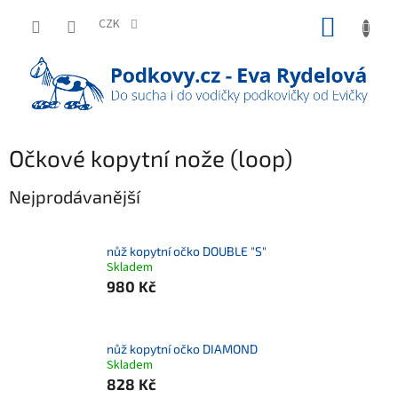
Přejít
NÁKUP
na
CZK
obsah
KOŠÍK
Očkové kopytní nože (loop)
Nejprodávanější
nůž kopytní očko DOUBLE "S"
Skladem
980 Kč
nůž kopytní očko DIAMOND
Skladem
828 Kč