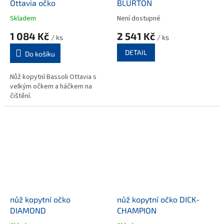
Ottavia očko
BLURTON
Skladem
Není dostupné
1 084 Kč
2 541 Kč
/ ks
/ ks
DETAIL
Do košíku
Nůž kopytní Bassoli Ottavia s
velkým očkem a háčkem na
čištění.
nůž kopytní očko
nůž kopytní očko DICK-
DIAMOND
CHAMPION