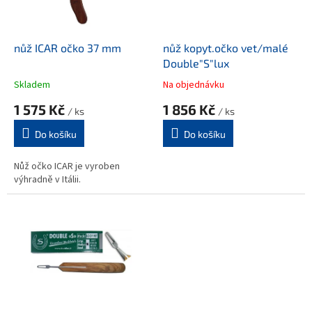
p
r
o
d
nůž ICAR očko 37 mm
nůž kopyt.očko vet/malé
u
Double"S"lux
k
Skladem
Na objednávku
t
1 575 Kč
1 856 Kč
ů
/ ks
/ ks
Do košíku
Do košíku
Nůž očko ICAR je vyroben
výhradně v Itálii.