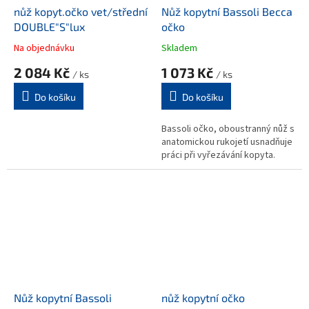
nůž kopyt.očko vet/střední
Nůž kopytní Bassoli Becca
DOUBLE"S"lux
očko
Na objednávku
Skladem
2 084 Kč
1 073 Kč
/ ks
/ ks
Do košíku
Do košíku
Bassoli očko, oboustranný nůž s
anatomickou rukojetí usnadňuje
práci při vyřezávání kopyta.
Nůž kopytní Bassoli
nůž kopytní očko