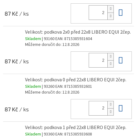
Do 
87 Kč
/ ks
Velikost: podkova 2x0 před 22x8 LIBERO EQUI 2čep.
Skladem
| 93160
EAN:
8715385931604
Můžeme doručit do:
12.8.2026
Do 
87 Kč
/ ks
Velikost: podkova 0 před 22x8 LIBERO EQUI 2čep.
Skladem
| 93260
EAN:
8715385932601
Můžeme doručit do:
12.8.2026
Do 
87 Kč
/ ks
Velikost: podkova 1 před 22x8 LIBERO EQUI 2čep.
Skladem
| 93360
EAN:
8715385933608