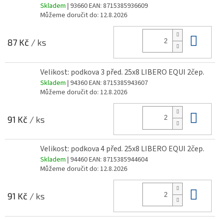
Skladem
| 93660
EAN:
8715385936609
Můžeme doručit do:
12.8.2026
Do 
87 Kč
/ ks
Velikost: podkova 3 před. 25x8 LIBERO EQUI 2čep.
Skladem
| 94360
EAN:
8715385943607
Můžeme doručit do:
12.8.2026
Do 
91 Kč
/ ks
Velikost: podkova 4 před. 25x8 LIBERO EQUI 2čep.
Skladem
| 94460
EAN:
8715385944604
Můžeme doručit do:
12.8.2026
Do 
91 Kč
/ ks