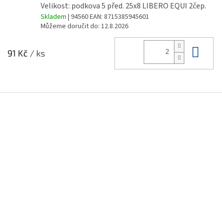
Velikost: podkova 5 před. 25x8 LIBERO EQUI 2čep.
Skladem
| 94560
EAN:
8715385945601
Můžeme doručit do:
12.8.2026
Do 
91 Kč
/ ks
Z
á
p
a
t
í