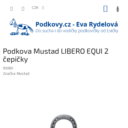
Přejít
NÁKUP
na
CZK
obsah
KOŠÍK
Podkova Mustad LIBERO EQUI 2
čepičky
93060
Značka:
Mustad