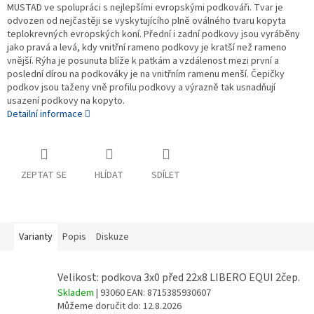
MUSTAD ve spolupráci s nejlepšími evropskými podkováři. Tvar je
odvozen od nejčastěji se vyskytujícího plně oválného tvaru kopyta
teplokrevných evropských koní. Přední i zadní podkovy jsou vyráběny
jako pravá a levá, kdy vnitřní rameno podkovy je kratší než rameno
vnější. Rýha je posunuta blíže k patkám a vzdálenost mezi první a
poslední dírou na podkováky je na vnitřním ramenu menší. Čepičky
podkov jsou taženy vně profilu podkovy a výrazně tak usnadňují
usazení podkovy na kopyto.
Detailní informace
ZEPTAT SE
HLÍDAT
SDÍLET
Varianty
Popis
Diskuze
Velikost: podkova 3x0 před 22x8 LIBERO EQUI 2čep.
Skladem
| 93060
EAN:
8715385930607
Můžeme doručit do:
12.8.2026