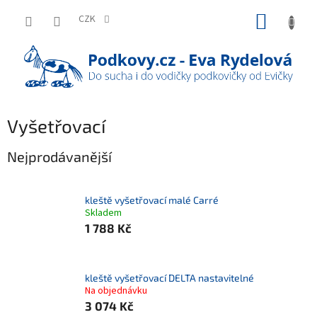
Přejít
NÁKUP
na
CZK
obsah
KOŠÍK
Vyšetřovací
Nejprodávanější
kleště vyšetřovací malé Carré
Skladem
1 788 Kč
kleště vyšetřovací DELTA nastavitelné
Na objednávku
3 074 Kč