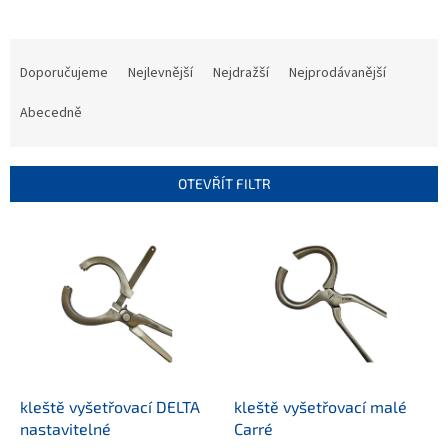
Ř
a
Doporučujeme
Nejlevnější
Nejdražší
Nejprodávanější
z
e
Abecedně
n
í
p
OTEVŘÍT FILTR
r
o
V
d
ý
u
p
k
i
t
s
ů
p
r
o
d
kleště vyšetřovací DELTA
kleště vyšetřovací malé
u
nastavitelné
Carré