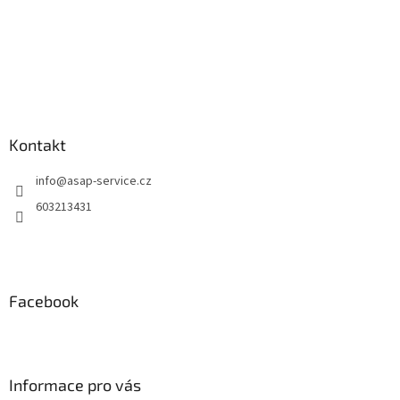
y
v
ý
p
i
s
u
Kontakt
info
@
asap-service.cz
603213431
Facebook
Informace pro vás