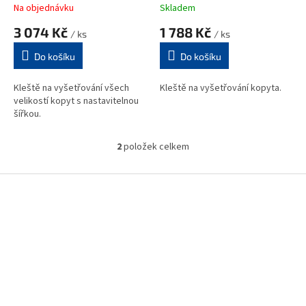
k
Na objednávku
Skladem
t
3 074 Kč
1 788 Kč
ů
/ ks
/ ks
Do košíku
Do košíku
Kleště na vyšetřování všech
Kleště na vyšetřování kopyta.
velikostí kopyt s nastavitelnou
šířkou.
2
položek celkem
O
v
l
Z
á
á
d
p
a
a
c
t
í
í
p
r
v
k