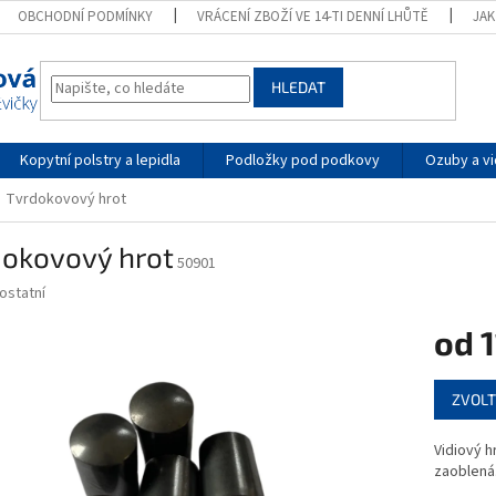
OBCHODNÍ PODMÍNKY
VRÁCENÍ ZBOŽÍ VE 14-TI DENNÍ LHŮTĚ
JA
HLEDAT
Kopytní polstry a lepidla
Podložky pod podkovy
Ozuby a vi
Tvrdokovový hrot
dokovový hrot
50901
ostatní
od
1
Měrná
ZVOLT
cena:
Vidiový h
zaoblená