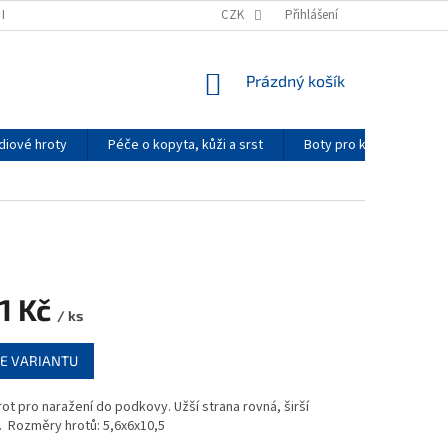
K NAKUPOVAT
PODMÍNKY OCHRANY OSOBNÍCH ÚDAJŮ
CZK
Přihlášení
KONTAKTY
NÁKUPNÍ
Prázdný košík
KOŠÍK
diové hroty
Péče o kopyta, kůži a srst
Boty pro koně
Re
1 Kč
/ ks
E VARIANTU
rot pro naražení do podkovy. Užší strana rovná, širší
. Rozměry hrotů: 5,6x6x10,5