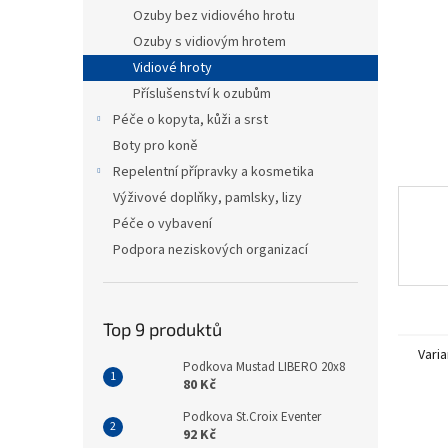
n
Ozuby bez vidiového hrotu
e
Ozuby s vidiovým hrotem
l
Vidiové hroty
Příslušenství k ozubům
Péče o kopyta, kůži a srst
Boty pro koně
Repelentní přípravky a kosmetika
Výživové doplňky, pamlsky, lizy
Péče o vybavení
Podpora neziskových organizací
Top 9 produktů
Varia
Podkova Mustad LIBERO 20x8
80 Kč
Podkova St.Croix Eventer
92 Kč