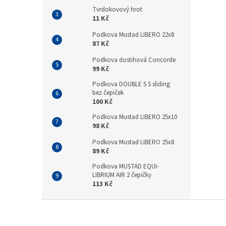
Tvrdokovový hrot
11 Kč
Podkova Mustad LIBERO 22x8
87 Kč
Podkova dostihová Concorde
99 Kč
Podkova DOUBLE S S sliding
bez čepiček
100 Kč
Podkova Mustad LIBERO 25x10
98 Kč
Podkova Mustad LIBERO 25x8
89 Kč
Podkova MUSTAD EQUI-
LIBRIUM AIR 2 čepičky
113 Kč
Z
á