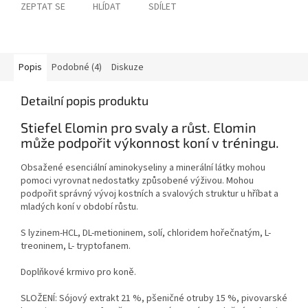
ZEPTAT SE
HLÍDAT
SDÍLET
Popis
Podobné (4)
Diskuze
Detailní popis produktu
Stiefel Elomin pro svaly a růst. Elomin
může podpořit výkonnost koní v tréningu.
Obsažené esenciální aminokyseliny a minerální látky mohou
pomoci vyrovnat nedostatky způsobené výživou. Mohou
podpořit správný vývoj kostních a svalových struktur u hříbat a
mladých koní v období růstu.
S lyzinem-HCL, DL-metioninem, solí, chloridem hořečnatým, L-
treoninem, L- tryptofanem.
Doplňkové krmivo pro koně.
SLOŽENÍ: Sójový extrakt 21 %, pšeničné otruby 15 %, pivovarské