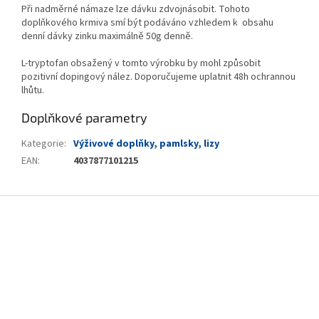
Při nadměrné námaze lze dávku zdvojnásobit. Tohoto
doplňkového krmiva smí být podáváno vzhledem k obsahu
denní dávky zinku maximálně 50g denně.
L-tryptofan obsažený v tomto výrobku by mohl způsobit
pozitivní dopingový nález. Doporučujeme uplatnit 48h ochrannou
lhůtu.
Doplňkové parametry
Kategorie
:
Výživové doplňky, pamlsky, lizy
EAN
:
4037877101215
Z
á
p
a
t
í