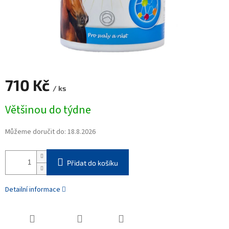
710 Kč
/ ks
Měrná
Většinou do týdne
cena:
Můžeme doručit do:
18.8.2026
Přidat do košíku
Detailní informace