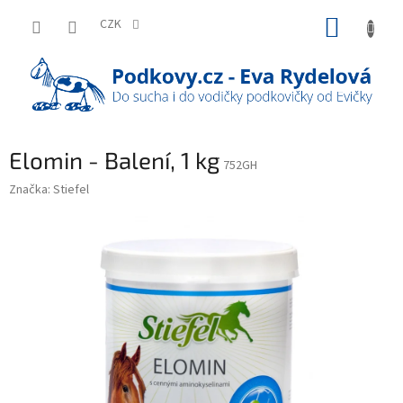
Přejít
NÁKUP
na
CZK
obsah
KOŠÍK
Elomin - Balení, 1 kg
752GH
Značka:
Stiefel