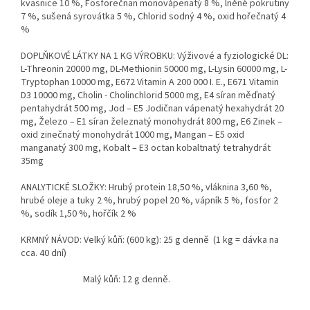
kvasnice 10 %, Fosforečnan monovápenatý 8 %, lněné pokrutiny
7 %, sušená syrovátka 5 %, Chlorid sodný 4 %, oxid hořečnatý 4
%
DOPLŇKOVÉ LÁTKY NA 1 KG VÝROBKU: Výživové a fyziologické DL:
L-Threonin 20000 mg, DL-Methionin 50000 mg, L-Lysin 60000 mg, L-
Tryptophan 10000 mg, E672 Vitamin A 200 000 I. E., E671 Vitamin
D3 10000 mg, Cholin - Cholinchlorid 5000 mg, E4 síran měďnatý
pentahydrát 500 mg, Jod – E5 Jodičnan vápenatý hexahydrát 20
mg, Železo – E1 síran železnatý monohydrát 800 mg, E6 Zinek –
oxid zinečnatý monohydrát 1000 mg, Mangan – E5 oxid
manganatý 300 mg, Kobalt – E3 octan kobaltnatý tetrahydrát
35mg
ANALYTICKÉ SLOŽKY: Hrubý protein 18,50 %, vláknina 3,60 %,
hrubé oleje a tuky 2 %, hrubý popel 20 %, vápník 5 %, fosfor 2
%, sodík 1,50 %, hořčík 2 %
KRMNÝ NÁVOD: Velký kůň: (600 kg): 25 g denně (1 kg = dávka na
cca. 40 dní)
Malý kůň: 12 g denně.