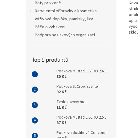
Kova
Boty pro koně
struk
Repelentní přípravky a kosmetika
odol
Výživové doplňky, pamlsky, lizy
opra
vyso
Péče o vybavení
sklou
Podpora neziskových organizací
Top 9 produktů
Podkova Mustad LIBERO 20x8
80 Kč
Podkova St.Croix Eventer
92 Kč
Tvrdokovový hrot
11 Kč
Podkova Mustad LIBERO 22x8
87 Kč
Podkova dostihová Concorde