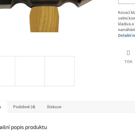
Kovací k
velmi kom
kladiva a
namáhání
Detailní 
TISK
s
Podobné (4)
Diskuze
ailní popis produktu