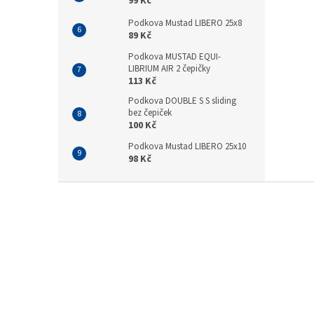
99 Kč
Podkova Mustad LIBERO 25x8
89 Kč
Podkova MUSTAD EQUI-
LIBRIUM AIR 2 čepičky
113 Kč
Podkova DOUBLE S S sliding
bez čepiček
100 Kč
Podkova Mustad LIBERO 25x10
98 Kč
Z
á
p
a
t
í