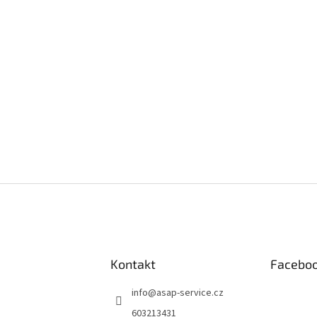
Kontakt
Facebo
info
@
asap-service.cz
603213431