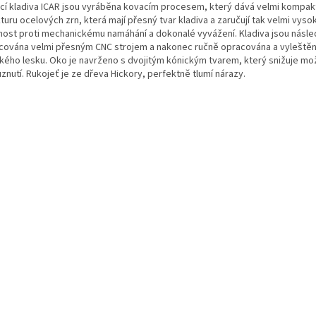
cí kladiva ICAR jsou vyráběna kovacím procesem, který dává velmi kompak
turu ocelových zrn, která mají přesný tvar kladiva a zaručují tak velmi vyso
nost proti mechanickému namáhání a dokonalé vyvážení. Kladiva jsou násl
cována velmi přesným CNC strojem a nakonec ručně opracována a vyleště
kého lesku. Oko je navrženo s dvojitým kónickým tvarem, který snižuje mo
znutí. Rukojeť je ze dřeva Hickory, perfektně tlumí nárazy.