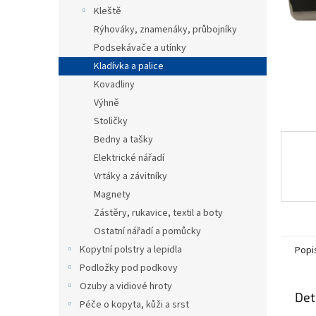
n
Kleště
e
Rýhováky, znamenáky, průbojníky
l
Podsekávače a utínky
Kladívka a palice
Kovadliny
Výhně
Stoličky
Bedny a tašky
Elektrické nářadí
Vrtáky a závitníky
Magnety
Zástěry, rukavice, textil a boty
Ostatní nářadí a pomůcky
Kopytní polstry a lepidla
Popi
Podložky pod podkovy
Ozuby a vidiové hroty
Det
Péče o kopyta, kůži a srst