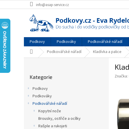
Přejít
info@asap-service.cz
na
obsah
Podkovy
Podkováky
Podkovářské nářadí
Domů
Podkovářské nářadí
Kladívka a palice
P
Klad
o
Přeskočit
s
Značka:
Kategorie
kategorie
t
r
Podkovy
a
Podkováky
n
Podkovářské nářadí
n
í
Kopytní nože
p
Brousky, ostřiče a ocílky
a
Rašple a rukojeti