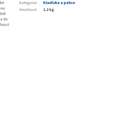
tní
Kategorie
:
Kladívka a palice
kou
Hmotnost
:
1.2 kg
edně
na do
žnost