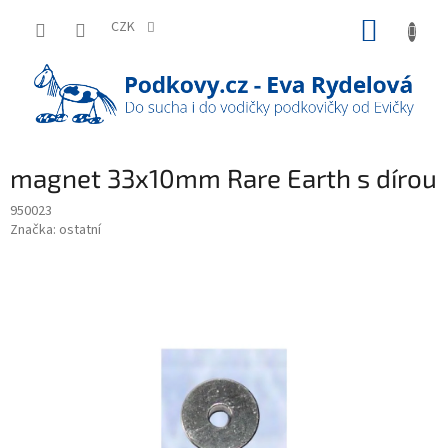
Přejít
NÁKUP
na
CZK
obsah
KOŠÍK
magnet 33x10mm Rare Earth s dírou
950023
Značka:
ostatní