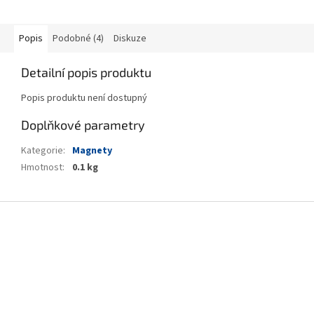
Popis
Podobné (4)
Diskuze
Detailní popis produktu
Popis produktu není dostupný
Doplňkové parametry
Kategorie
:
Magnety
Hmotnost
:
0.1 kg
Z
á
p
a
t
í