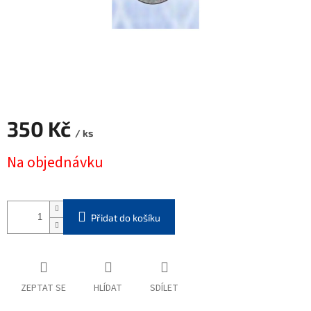
350 Kč
/ ks
Měrná
Na objednávku
cena:
Přidat do košíku
ZEPTAT SE
HLÍDAT
SDÍLET