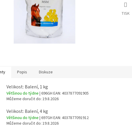
TISK
nty
Popis
Diskuze
Velikost: Balení, 1 kg
Většinou do týdne
| 696GH
EAN:
4037877091905
Můžeme doručit do:
19.8.2026
Velikost: Balení, 4 kg
Většinou do týdne
| 697GH
EAN:
4037877091912
Můžeme doručit do:
19.8.2026