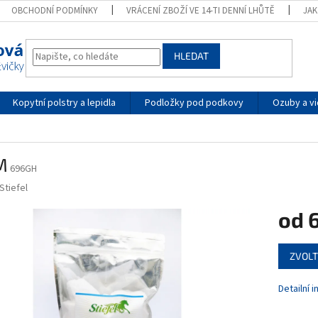
OBCHODNÍ PODMÍNKY
VRÁCENÍ ZBOŽÍ VE 14-TI DENNÍ LHŮTĚ
JA
HLEDAT
Kopytní polstry a lepidla
Podložky pod podkovy
Ozuby a vi
M
696GH
Stiefel
od
Měrná
ZVOLT
cena:
Detailní 