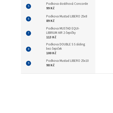
Podkova dostihová Concorde
99 Kč
Podkova Mustad LIBERO 25x8
89 Kč
Podkova MUSTAD EQUI-
LIBRIUM AIR 2 čepičky
113 Kč
Podkova DOUBLE S S sliding
bez čepiček
100 Kč
Podkova Mustad LIBERO 25x10
98 Kč
Z
á
p
a
t
í