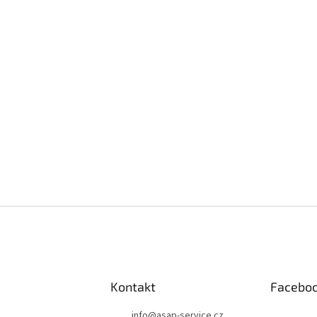
Kontakt
Facebo
info
@
asap-service.cz