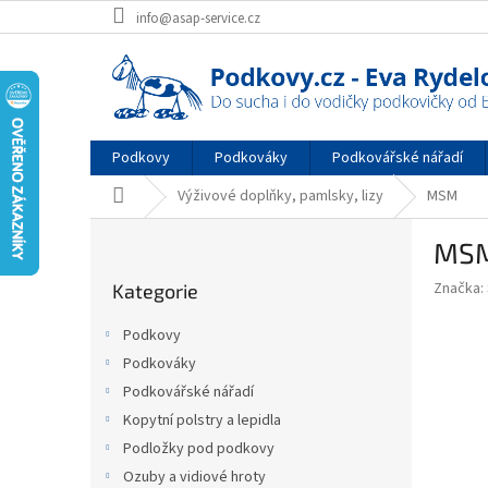
Přejít
info@asap-service.cz
na
obsah
Podkovy
Podkováky
Podkovářské nářadí
Domů
Výživové doplňky, pamlsky, lizy
MSM
P
MS
o
Přeskočit
s
Značka:
Kategorie
kategorie
t
r
Podkovy
a
Podkováky
n
Podkovářské nářadí
n
í
Kopytní polstry a lepidla
p
Podložky pod podkovy
a
Ozuby a vidiové hroty