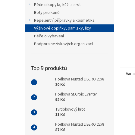
n
Péče o kopyta, kůži a srst
e
Boty pro koně
l
Repelentní přípravky a kosmetika
Výživové doplňky, pamlsky, lizy
Péče o vybavení
Podpora neziskových organizací
Top 9 produktů
Varia
Podkova Mustad LIBERO 20x8
80 Kč
Podkova St.Croix Eventer
92 Kč
Tvrdokovový hrot
11 Kč
Podkova Mustad LIBERO 22x8
87 Kč