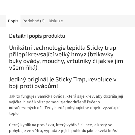
Popis
Podobné (3)
Diskuze
Detailní popis produktu
Unikátní technologie lepidla Sticky trap
přilepí krevsající velký hmyz (bzikavky,
buky ovády, mouchy, vrtulníky či jak se jim
všem říká).
Jediný originál je Sticky Trap, revoluce v
boji proti ovádům!
Jak to funguje? Samička ováda, která saje krev, aby dozrála její
vajíčka, hledá kořist pomocí zjednodušeně řečeno
infračervených očí. Tedy hledá pohybující se objekt vyzařující
teplo.
Černý kyblík na provázku, který vyhřívá slunce, a který se
pohybuje ve větru, vypadá z jejích pohledu jako skvělá kořist.