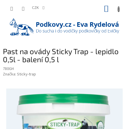
Přejít
NÁKUP
na
CZK
obsah
KOŠÍK
Past na ovády Sticky Trap - lepidlo
0,5l - balení 0,5 l
780GH
Značka:
Sticky-trap