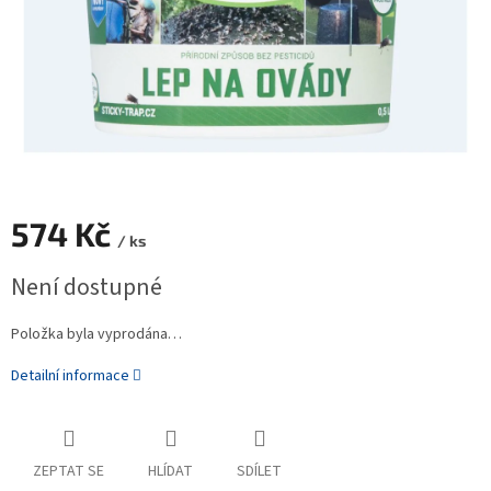
574 Kč
/ ks
Měrná
Není dostupné
cena:
Položka byla vyprodána…
Detailní informace
ZEPTAT SE
HLÍDAT
SDÍLET