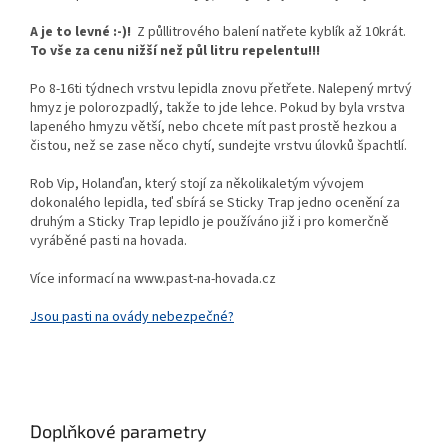
A je to levné :-)!
Z půllitrového balení natřete kyblík až 10krát.
To vše za cenu nižší než půl litru repelentu!!!
Po 8-16ti týdnech vrstvu lepidla znovu přetřete. Nalepený mrtvý
hmyz je polorozpadlý, takže to jde lehce. Pokud by byla vrstva
lapeného hmyzu větší, nebo chcete mít past prostě hezkou a
čistou, než se zase něco chytí, sundejte vrstvu úlovků špachtlí.
Rob Vip, Holanďan, který stojí za několikaletým vývojem
dokonalého lepidla, teď sbírá se Sticky Trap jedno ocenění za
druhým a Sticky Trap lepidlo je používáno již i pro komerčně
vyráběné pasti na hovada.
Více informací na www.past-na-hovada.cz
Jsou pasti na ovády nebezpečné?
Doplňkové parametry