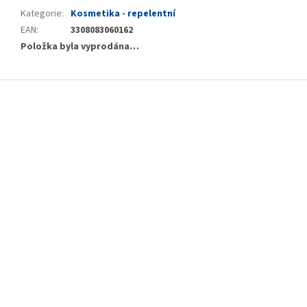
Kategorie
:
Kosmetika - repelentní
EAN
:
3308083060162
Položka byla vyprodána…
Z
á
p
a
t
í