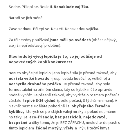
Sedne. Přilepí se. Neuletí.
Nenaklade vajíčka.
Narodí se jich méně.
Zase sednou. Přilepí se. Neuletí. Nenakladou vajíčka.
Za tři sezóny používání
jsme měli po ovádech
(občas nějaký,
ale již nepředstavují problém).
Dlouhodobý vývoj lepidla je to, co jej odlišuje od
nepovedených kopií konkurence!
Není to obyčejné lepidlo: jeho lepivá síla je přesně taková, aby
udržela velké hovado
(resp. ováda hovězího, velkého) a
nechytila drobného ptáčka
. Je přesně takové, aby bylo
termostabilní na přímém slunci, kdy se kyblík může opravdu
hodně vyhřát. Je přesně takové, aby vydrželo rozmary počasí a
zůstalo
lepivé 8-16 týdnů
(podle počasí, 8 týdnů minimum). A
hlavně: past si uděláte pohodlně i z
obyčejného černého
kyblíku,
kterých se po stájích válejí mraky a pokud ne, máme
ho taky! Je
eco-friendly, bez pesticidů, nejedovaté,
bezpečné
a díky tomu, že je BEZ ZÁPACHU, neulovíte do pasti s
tímto lepidlem
žádné motýly, včely
a jiný užitečný hmyz.