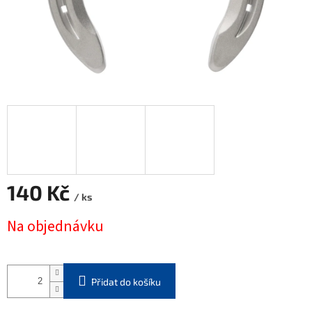
140 Kč
/ ks
Měrná
Na objednávku
cena:
Přidat do košíku