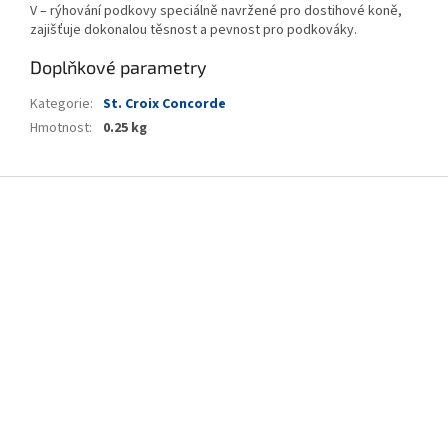
V – rýhování podkovy speciálně navržené pro dostihové koně,
zajišťuje dokonalou těsnost a pevnost pro podkováky.
Doplňkové parametry
Kategorie
:
St. Croix Concorde
Hmotnost
:
0.25 kg
Z
á
p
a
t
í