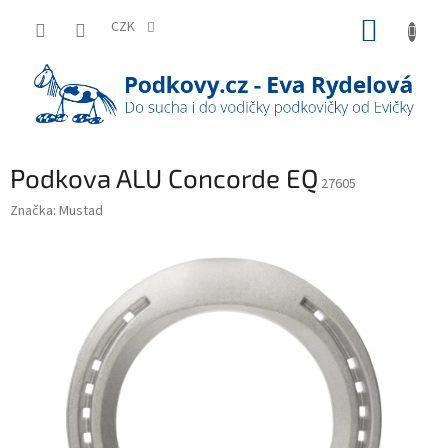
Přejít
NÁKUP
na
CZK
obsah
KOŠÍK
Podkova ALU Concorde EQ
27605
Značka:
Mustad