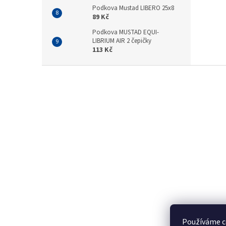
Podkova Mustad LIBERO 25x8
89 Kč
Podkova MUSTAD EQUI-
LIBRIUM AIR 2 čepičky
113 Kč
Z
á
p
a
t
í
Používáme c