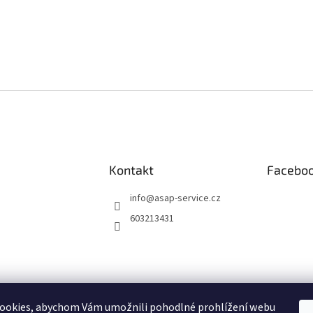
Kontakt
Facebo
info
@
asap-service.cz
603213431
ookies, abychom Vám umožnili pohodlné prohlížení webu