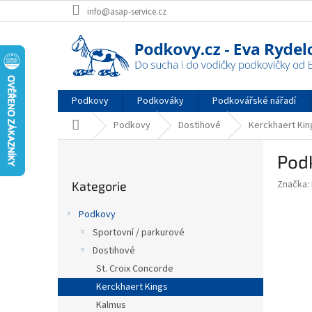
Přejít
info@asap-service.cz
na
obsah
Podkovy
Podkováky
Podkovářské nářadí
Domů
Podkovy
Dostihové
Kerckhaert Kin
P
Pod
o
Přeskočit
s
Značka:
Kategorie
kategorie
t
r
Podkovy
a
Sportovní / parkurové
n
Dostihové
n
í
St. Croix Concorde
p
Kerckhaert Kings
a
Kalmus