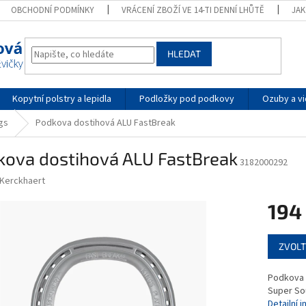
OBCHODNÍ PODMÍNKY
VRÁCENÍ ZBOŽÍ VE 14-TI DENNÍ LHŮTĚ
JA
HLEDAT
Kopytní polstry a lepidla
Podložky pod podkovy
Ozuby a vi
gs
Podkova dostihová ALU FastBreak
kova dostihová ALU FastBreak
3182000292
Kerckhaert
194
Měrná
ZVOLT
cena:
Podkova 
Super So
Detailní 