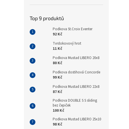
Top 9 produktů
Podkova St.Croix Eventer
92 Kč
Tvrdokovový hrot
11 Kč
Podkova Mustad LIBERO 20x8
80 Kč
Podkova dostihová Concorde
99 Kč
Podkova Mustad LIBERO 22x8
87 Kč
Podkova DOUBLE S S sliding
bez čepiček
100 Kč
Podkova Mustad LIBERO 25x10
98 Kč