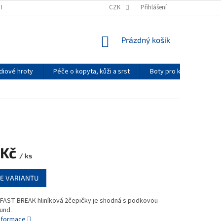
K NAKUPOVAT
PODMÍNKY OCHRANY OSOBNÍCH ÚDAJŮ
CZK
Přihlášení
KONTAKTY
NÁKUPNÍ
Prázdný košík
KOŠÍK
diové hroty
Péče o kopyta, kůži a srst
Boty pro koně
Re
 Kč
/ ks
E VARIANTU
FAST BREAK hliníková 2čepičky je shodná s podkovou
und.
informace