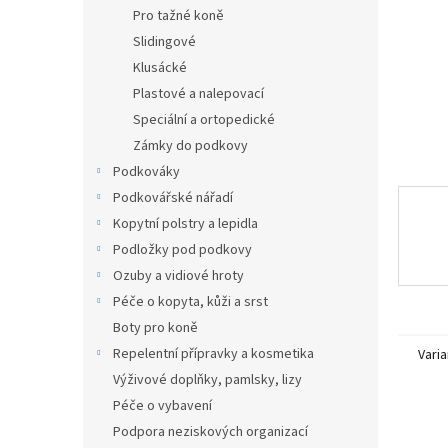
n
Pro tažné koně
e
Slidingové
l
Klusácké
Plastové a nalepovací
Speciální a ortopedické
Zámky do podkovy
Podkováky
Podkovářské nářadí
Kopytní polstry a lepidla
Podložky pod podkovy
Ozuby a vidiové hroty
Péče o kopyta, kůži a srst
Boty pro koně
Repelentní přípravky a kosmetika
Varia
Výživové doplňky, pamlsky, lizy
Péče o vybavení
Podpora neziskových organizací