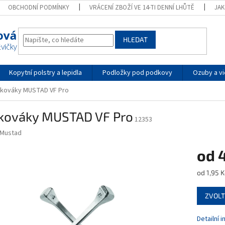
OBCHODNÍ PODMÍNKY
VRÁCENÍ ZBOŽÍ VE 14-TI DENNÍ LHŮTĚ
JA
HLEDAT
Kopytní polstry a lepidla
Podložky pod podkovy
Ozuby a vi
kováky MUSTAD VF Pro
kováky MUSTAD VF Pro
12353
Mustad
od
Měrná
od 1,95 K
cena:
ZVOLT
Detailní 