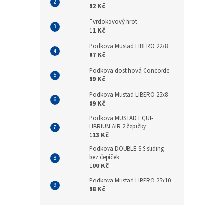
92 Kč
Tvrdokovový hrot
11 Kč
Podkova Mustad LIBERO 22x8
87 Kč
Podkova dostihová Concorde
99 Kč
Podkova Mustad LIBERO 25x8
89 Kč
Podkova MUSTAD EQUI-
LIBRIUM AIR 2 čepičky
113 Kč
Podkova DOUBLE S S sliding
bez čepiček
100 Kč
Podkova Mustad LIBERO 25x10
98 Kč
Z