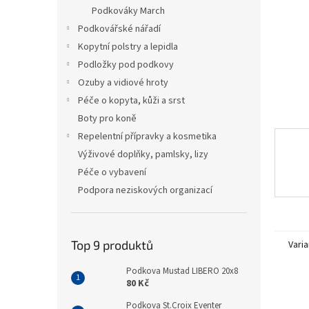
n
Podkováky March
e
Podkovářské nářadí
l
Kopytní polstry a lepidla
Podložky pod podkovy
Ozuby a vidiové hroty
Péče o kopyta, kůži a srst
Boty pro koně
Repelentní přípravky a kosmetika
Výživové doplňky, pamlsky, lizy
Péče o vybavení
Podpora neziskových organizací
Top 9 produktů
Varia
Podkova Mustad LIBERO 20x8
80 Kč
Podkova St.Croix Eventer