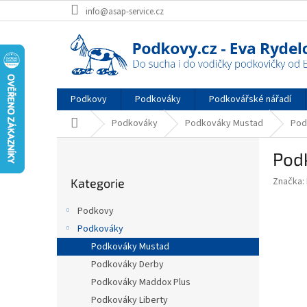
Přejít
info@asap-service.cz
na
obsah
Podkovy
Podkováky
Podkovářské nářadí
Domů
Podkováky
Podkováky Mustad
Pod
P
Pod
o
Přeskočit
s
Značka:
Kategorie
kategorie
t
r
Podkovy
a
Podkováky
n
Podkováky Mustad
n
í
Podkováky Derby
p
Podkováky Maddox Plus
a
Podkováky Liberty