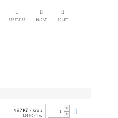
ZEPTAT SE
HLÍDAT
SDÍLET
Do košíku
487 Kč
/ krab
Měrná
1,95 Kč / 1 ks