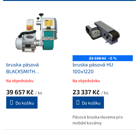
r
o
V
d
ý
u
p
k
i
t
s
ů
p
r
o
23 338 Kč
–0 %
d
bruska pásová
bruska pásová HU
u
BLACKSMITH
100x1220
k
1.5kW/2680ot.
Na objednávku
Na objednávku
t
39 657 Kč
23 337 Kč
ů
/ ks
/ ks
Do košíku
Do košíku
Pásová bruska Huvema pro
mobilní kovárny