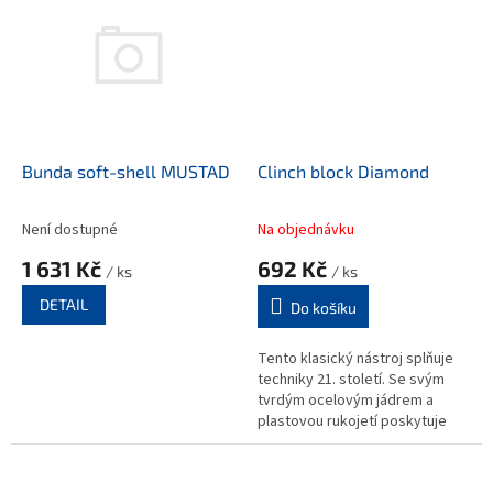
Bunda soft-shell MUSTAD
Clinch block Diamond
Není dostupné
Na objednávku
1 631 Kč
692 Kč
/ ks
/ ks
DETAIL
Do košíku
Tento klasický nástroj splňuje
techniky 21. století. Se svým
tvrdým ocelovým jádrem a
plastovou rukojetí poskytuje
pohodlí a funkci v jednom
nástroji.