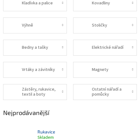
Kladívka a palice
Kovadliny
Výhně
Stoličky
Bedny a tašky
Elektrické nářadí
Vrtáky a závitníky
Magnety
Zástěry, rukavice,
Ostatní nářadí a
textil a boty
pomůcky
Nejprodávanější
Rukavice
Skladem