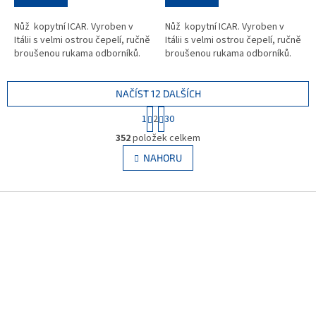
Nůž kopytní ICAR. Vyroben v
Nůž kopytní ICAR. Vyroben v
Itálii s velmi ostrou čepelí, ručně
Itálii s velmi ostrou čepelí, ručně
broušenou rukama odborníků.
broušenou rukama odborníků.
NAČÍST 12 DALŠÍCH
S
1
2
30
t
O
r
352
položek celkem
v
á
l
NAHORU
n
á
k
d
o
v
Z
a
á
c
á
n
í
p
í
p
a
r
t
v
í
k
y
v