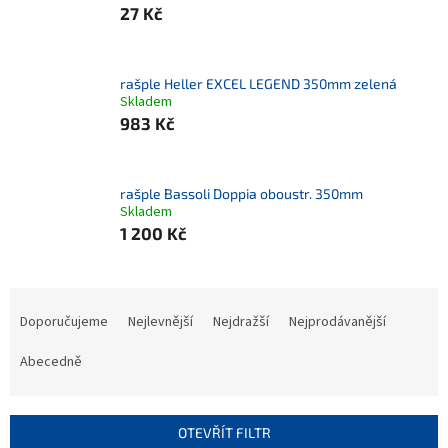
27 Kč
rašple Heller EXCEL LEGEND 350mm zelená
Skladem
983 Kč
rašple Bassoli Doppia oboustr. 350mm
Skladem
1 200 Kč
Ř
a
Doporučujeme
Nejlevnější
Nejdražší
Nejprodávanější
z
e
Abecedně
n
í
p
OTEVŘÍT FILTR