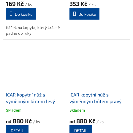
169 Kč
353 Kč
/ ks
/ ks
Do košíku
Do košíku
Háček na kopyta, který krásně
padne do ruky.
ICAR kopytní nůž s
ICAR kopytní nůž s
výměnným břitem levý
výměnným břitem pravý
Skladem
Skladem
880 Kč
880 Kč
od
od
/ ks
/ ks
DETAIL
DETAIL