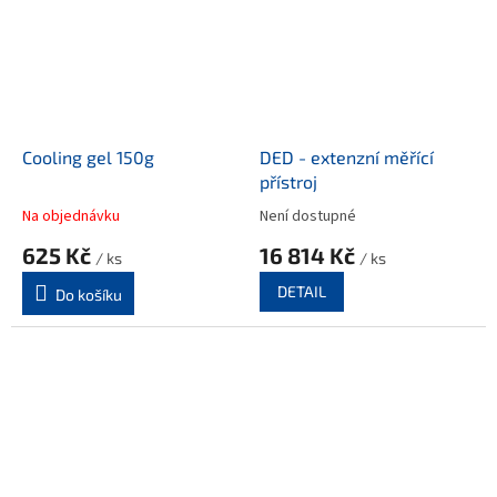
Cooling gel 150g
DED - extenzní měřící
přístroj
Na objednávku
Není dostupné
625 Kč
16 814 Kč
/ ks
/ ks
DETAIL
Do košíku