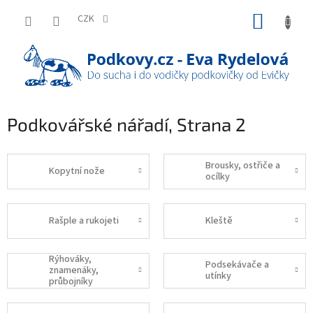
Přejít
NÁKUP
na
CZK
obsah
KOŠÍK
Podkovářské nářadí
, Strana 2
Brousky, ostřiče a
Kopytní nože
ocílky
Rašple a rukojeti
Kleště
Rýhováky,
Podsekávače a
znamenáky,
utínky
průbojníky