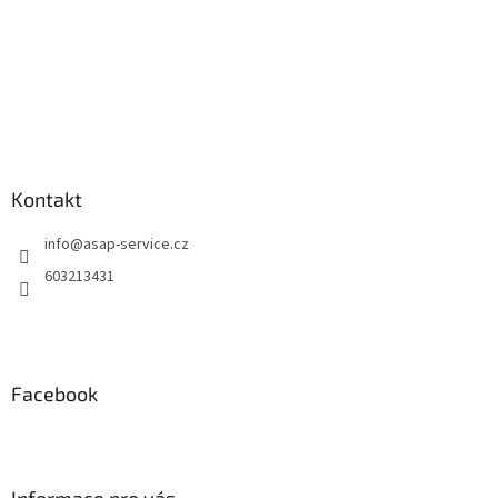
ý
p
i
s
u
Kontakt
info
@
asap-service.cz
603213431
Facebook