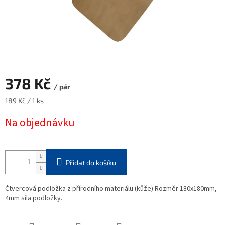
378 Kč
/ pár
Měrná
189 Kč / 1 ks
cena:
Na objednávku
Přidat do košíku
Čtvercová podložka z přírodního materiálu (kůže) Rozměr 180x180mm,
4mm síla podložky.