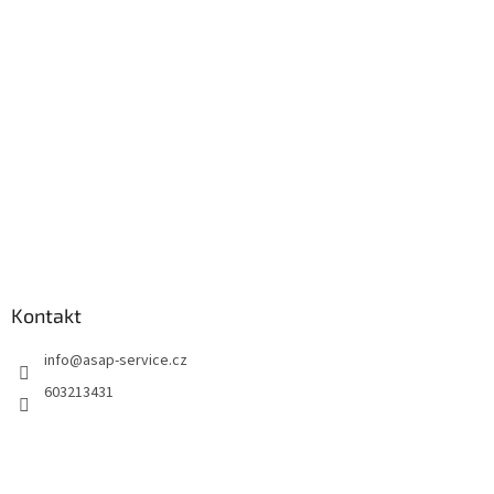
a
t
í
Kontakt
info
@
asap-service.cz
603213431