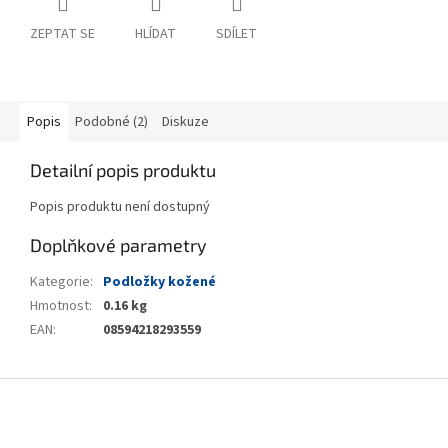
ZEPTAT SE
HLÍDAT
SDÍLET
Popis
Podobné (2)
Diskuze
Detailní popis produktu
Popis produktu není dostupný
Doplňkové parametry
Kategorie
:
Podložky kožené
Hmotnost
:
0.16 kg
EAN
:
08594218293559
Z
á
p