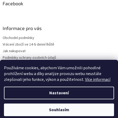
Facebook
Informace pro vás
Obchodní podmínky
Vrácení zboží ve 14-ti denní lhůtě
Jak nakupovat
Podmínky ochrany osobních údajů
Kontakty
Používáme cookies, abychom Vám umožnili pohodlné
ZPĚTNÝ ODBĚR VYSLOUŽILÝCH ELEKTROZAŘÍZENÍ / BATERIÍ
prohlížení webu a díky analýze provozu webu neustále
zlepšovali jeho funkce, výkon a použitelnost.
Více informací
Nastavení
Vytvořil Shoptet
Souhlasím
Copyright 2026
Podkovy.cz
. Všechna práva vyhrazena.