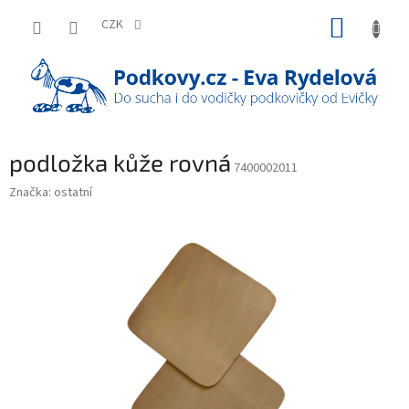
Přejít
NÁKUP
na
CZK
obsah
KOŠÍK
podložka kůže rovná
7400002011
Značka:
ostatní