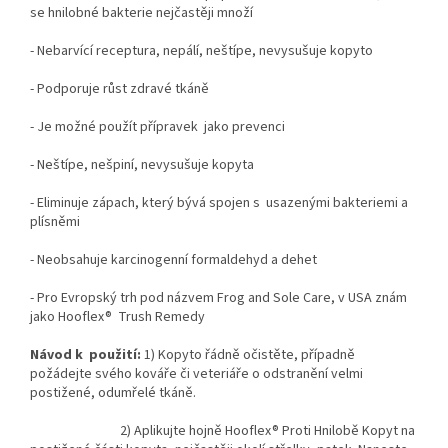
se hnilobné bakterie nejčastěji množí
- Nebarvící receptura, nepálí, neštípe, nevysušuje kopyto
- Podporuje růst zdravé tkáně
- Je možné použít přípravek jako prevenci
- Neštípe, nešpiní, nevysušuje kopyta
- Eliminuje zápach, který bývá spojen s usazenými bakteriemi a
plísněmi
- Neobsahuje karcinogenní formaldehyd a dehet
- Pro Evropský trh pod názvem Frog and Sole Care, v USA znám
jako Hooflex® Trush Remedy
Návod k použití:
1) Kopyto řádně očistěte, případně
požádejte svého kováře či veteriáře o odstranění velmi
postižené, odumřelé tkáně.
2) Aplikujte hojně Hooflex® Proti Hnilobě Kopyt na