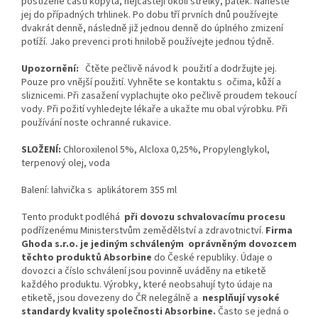
postižené části kopyta, nejčastěji okolí střelky, patek. Naneste
jej do případných trhlinek. Po dobu tří prvních dnů používejte
dvakrát denně, následně již jednou denně do úplného zmizení
potíží. Jako prevenci proti hnilobě používejte jednou týdně.
Upozornění:
Čtěte pečlivě návod k použití a dodržujte jej.
Pouze pro vnější použití. Vyhněte se kontaktu s očima, kůží a
sliznicemi. Při zasažení vyplachujte oko pečlivě proudem tekoucí
vody. Při požití vyhledejte lékaře a ukažte mu obal výrobku. Při
používání noste ochranné rukavice.
SLOŽENÍ:
Chloroxilenol 5%, Alcloxa 0,25%, Propylenglykol,
terpenový olej, voda
Balení: lahvička s aplikátorem 355 ml
Tento produkt podléhá
při dovozu schvalovacímu procesu
podřízenému Ministerstvům zemědělství a zdravotnictví.
Firma
Ghoda s.r.o. je
jediným schváleným oprávněným dovozcem
těchto produktů Absorbine
do České republiky. Údaje o
dovozci a číslo schválení jsou povinně uváděny na etiketě
každého produktu. Výrobky, které neobsahují tyto údaje na
etiketě, jsou dovezeny do ČR nelegálně a
nesplňují vysoké
standardy kvality společnosti Absorbine.
Často se jedná o