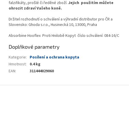
falzifikáty, prošlé či ředěné zboží.
Jejich použitím můžete
ohrozit zdraví Vašeho koně.
Držitel rozhodnutí o schválení a výhradní distributor pro ČR a
Slovensko: Ghoda s.r.o., Husinecká 10, 13000, Praha
Absorbine Hooflex Proti Hnilobě Kopyt číslo schválení: 084-16/C
Doplňkové parametry
Kategorie
:
Posílení a ochrana kopyta
Hmotnost
:
0.4 kg
EAN
:
311444029060
Z
á
p
a
t
í