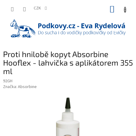
Přejít
NÁKUP
na
CZK
obsah
KOŠÍK
Proti hnilobě kopyt Absorbine
Hooflex - lahvička s aplikátorem 355
ml
92GH
Značka:
Absorbine