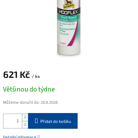
621 Kč
/ ks
Měrná
Většinou do týdne
cena:
Můžeme doručit do:
20.8.2026
Přidat do košíku
Detailní informace