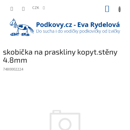
Přejít
NÁKUP
na
CZK
obsah
KOŠÍK
skobička na praskliny kopyt.stěny
4.8mm
7480002224