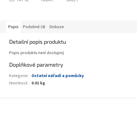
ZEPTAT SE
HLÍDAT
SDÍLET
Popis
Podobné (4)
Diskuze
Detailní popis produktu
Popis produktu není dostupný
Doplňkové parametry
Kategorie
:
Ostatní nářadí a pomůcky
Hmotnost
:
0.01 kg
Z
á
p
a
t
í