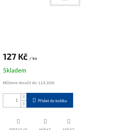
127 Kč
/ ks
Měrná
Skladem
cena:
Můžeme doručit do:
12.8.2026
Přidat do košíku