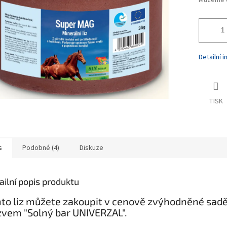
Můžeme d
Detailní 
TISK
s
Podobné (4)
Diskuze
ailní popis produktu
to liz můžete zakoupit v cenově zvýhodněné sadě
vem "Solný bar UNIVERZAL".