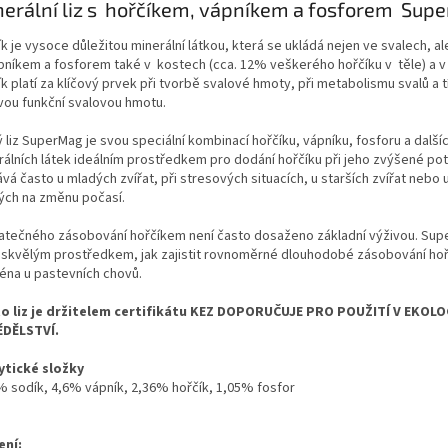
erální liz s hořčíkem, vápníkem a fosforem Sup
k je vysoce důležitou minerální látkou, která se ukládá nejen ve svalech, a
pníkem a fosforem také v kostech (cca. 12% veškerého hořčíku v těle) a v
k platí za klíčový prvek při tvorbě svalové hmoty, při metabolismu svalů a t
vou funkční svalovou hmotu.
 liz SuperMag je svou speciální kombinací hořčíku, vápníku, fosforu a další
rálních látek ideálním prostředkem pro dodání hořčíku při jeho zvýšené po
vá často u mladých zvířat, při stresových situacích, u starších zvířat nebo u
vých na změnu počasí.
atečného zásobování hořčíkem není často dosaženo základní výživou. Sup
 skvělým prostředkem, jak zajistit rovnoměrné dlouhodobé zásobování ho
éna u pastevních chovů.
o liz je držitelem certifikátu KEZ DOPORUČUJE PRO POUŽITÍ V EKOL
DĚLSTVÍ.
ytické složky
% sodík, 4,6% vápník, 2,36% hořčík, 1,05% fosfor
ení: