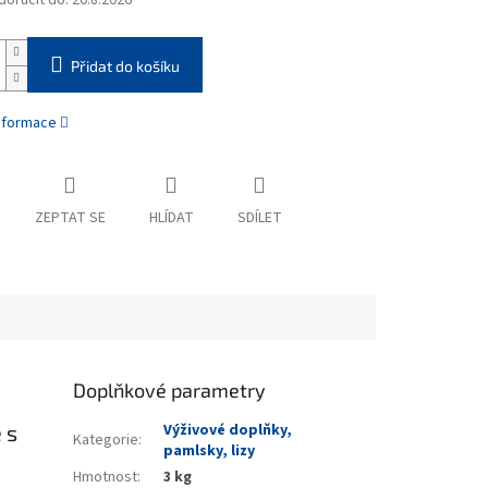
oručit do:
20.8.2026
Přidat do košíku
informace
ZEPTAT SE
HLÍDAT
SDÍLET
Doplňkové parametry
 s
Výživové doplňky,
Kategorie
:
pamlsky, lizy
Hmotnost
:
3 kg