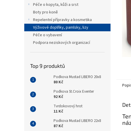
n
Péče o kopyta, kůži a srst
e
Boty pro koně
l
Repelentní přípravky a kosmetika
Výživové doplňky, pamlsky, lizy
Péče o vybavení
Podpora neziskových organizací
Top 9 produktů
Podkova Mustad LIBERO 20x8
80 Kč
Popi
Podkova St.Croix Eventer
92 Kč
Det
Tvrdokovový hrot
11 Kč
Ten
Podkova Mustad LIBERO 22x8
náz
87 Kč