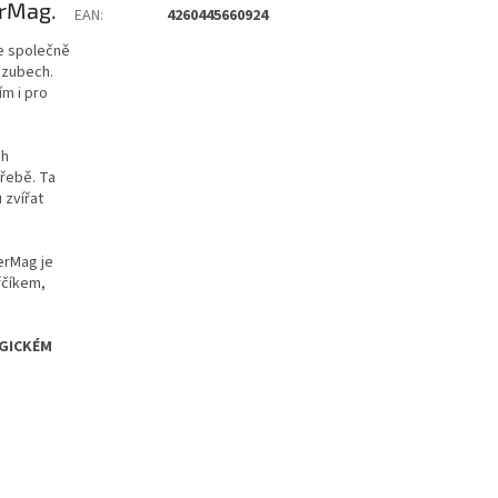
erMag.
EAN
:
4260445660924
le společně
 zubech.
ím i pro
ch
třebě. Ta
 zvířat
erMag je
řčíkem,
OGICKÉM