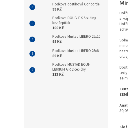
Min
Podkova dostihová Concorde
99 Kč
Hořčí
Podkova DOUBLE S S sliding
s vá
bez čepiček
Hořčí
100 Kč
zdra
Podkova Mustad LIBERO 25x10
Solný
98 Kč
mine
nastá
Podkova Mustad LIBERO 25x8
89 Kč
citli
Podkova MUSTAD EQUI-
Dost
LIBRIUM AIR 2 čepičky
tedy
113 Kč
zejm
Tent
ZEMĚ
Anal
30,0
Slož