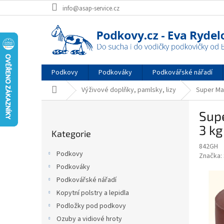
Přejít
info@asap-service.cz
na
obsah
Podkovy
Podkováky
Podkovářské nářadí
Domů
Výživové doplňky, pamlsky, lizy
Super Mag
P
Supe
o
Přeskočit
s
3 kg
Kategorie
kategorie
t
842GH
r
Podkovy
Značka:
a
Podkováky
n
Podkovářské nářadí
n
í
Kopytní polstry a lepidla
p
Podložky pod podkovy
a
Ozuby a vidiové hroty