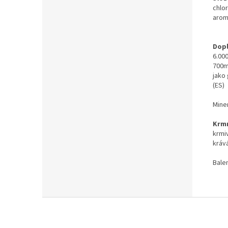
chlo
arom
Dopl
6.00
700m
jako
(ES)
Mine
Krmn
krmi
kráv
Bale
Z
á
p