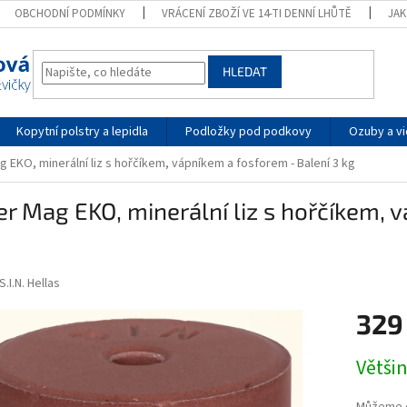
OBCHODNÍ PODMÍNKY
VRÁCENÍ ZBOŽÍ VE 14-TI DENNÍ LHŮTĚ
JA
HLEDAT
Kopytní polstry a lepidla
Podložky pod podkovy
Ozuby a vi
 EKO, minerální liz s hořčíkem, vápníkem a fosforem - Balení 3 kg
r Mag EKO, minerální liz s hořčíkem, 
S.I.N. Hellas
329
Měrná
Větši
cena: