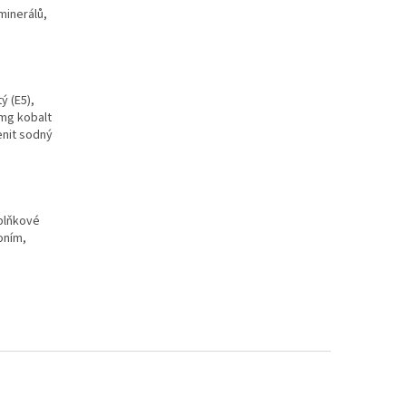
minerálů,
ý (E5),
0mg kobalt
enit sodný
oplňkové
oním,