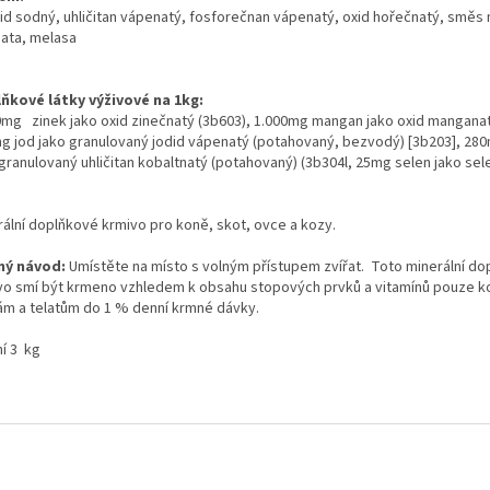
rid sodný, uhličitan vápenatý, fosforečnan vápenatý, oxid hořečnatý, směs 
ata, melasa
ňkové látky výživové na 1kg:
0mg zinek jako oxid zinečnatý (3b603), 1.000mg mangan jako oxid manganat
g jod jako granulovaný jodid vápenatý (potahovaný, bezvodý) [3b203], 28
 granulovaný uhličitan kobaltnatý (potahovaný) (3b304l, 25mg selen jako sel
rální doplňkové krmivo pro koně, skot, ovce a kozy.
ý návod:
Umístěte na místo s volným přístupem zvířat. Toto minerální d
vo smí být krmeno vzhledem k obsahu stopových prvků a vitamínů pouze k
ám a telatům do 1 % denní krmné dávky.
ní 3 kg