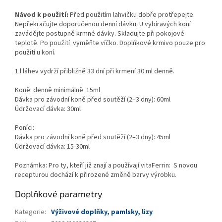
Návod k použití:
Před použitím lahvičku dobře protřepejte.
Nepřekračujte doporučenou denní dávku. U vybíravých koní
zavádějte postupně krmné dávky. Skladujte při pokojové
teplotě. Po použití vyměňte víčko. Doplňkové krmivo pouze pro
použití u koní.
1 l láhev vydrží přibližně 33 dní při krmení 30 ml denně.
Koně: denně minimálně 15ml
Dávka pro závodní koně před soutěží (2–3 dny): 60ml
Údržovací dávka: 30ml
Poníci:
Dávka pro závodní koně před soutěží (2–3 dny): 45ml
Údržovací dávka: 15-30ml
Poznámka: Pro ty, kteří již znají a používají vitaFerrin: S novou
recepturou dochází k přirozené změně barvy výrobku.
Doplňkové parametry
Kategorie
:
Výživové doplňky, pamlsky, lizy