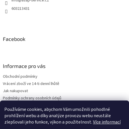
info
@
asap-service.cz
603213431
Facebook
Informace pro vás
Obchodní podmínky
Vrácení zboží ve 14-ti denní lhůtě
Jak nakupovat
Podmínky ochrany osobních údajů
Kontakty
Používáme cookies, abychom Vám umožnili pohodlné
ZPĚTNÝ ODBĚR VYSLOUŽILÝCH ELEKTROZAŘÍZENÍ / BATERIÍ
prohlížení webu a díky analýze provozu webu neustále
zlepšovali jeho funkce, výkon a použitelnost.
Více informací