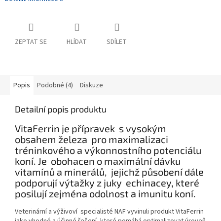
ZEPTAT SE
HLÍDAT
SDÍLET
Popis
Podobné (4)
Diskuze
Detailní popis produktu
VitaFerrin je přípravek s vysokým
obsahem železa pro maximalizaci
tréninkového a výkonnostního potenciálu
koní. Je obohacen o maximální dávku
vitamínů a minerálů, jejichž působení dále
podporují výtažky z juky echinacey, které
posilují zejména odolnost a imunitu koní.
Veterinární a výživoví specialisté NAF vyvinuli produkt VitaFerrin
jako vhodné a účinné řešení, které pomáhá optimalizovat úroveň