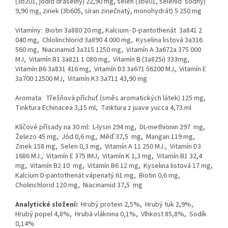
(3b201, jodid draselný) 22,90 mg, selen (3b801, selenid sodný)
9,90 mg, zinek (3b605, síran zinečnatý, monohydrát) 5 250 mg
Vitamíny: Biotin 3a880 20 mg, Kalcium- D-pantothenát 3a841 2
040 mg, Chlolinchlorid 3a890 4 000 mg, Kyselina listová 3a316
560 mg, Niacinamid 3a315 1250 mg, Vitamín A 3a672a 375 000
MJ, Vitamín B1 3a821 1 080 mg, Vitamín B (3a825i) 333mg,
Vitamín B6 3a831 416 mg, Vitamín D3 3a671 56200 MJ, Vitamín E
3a700 12500 MJ, Vitamín K3 3a711 43,90 mg
Aromata: Třešňová příchuť (směs aromatických látek) 125 mg,
Tinktura Echinacea 3,15 ml, Tinktura z juave yucca 4,73 ml
Klíčové přísady na 30 ml: L-lysin 294 mg, DL-methionin 297 mg,
Železo 45 mg, Jód 0,6 mg, Měď 37,5 mg, Mangan 119 mg,
Zinek 158 mg, Selen 0,3 mg, Vitamín A 11 250 MJ., Vitamín D3
1686 MJ., Vitamín E 375 IMJ, Vitamín K 1,3 mg, Vitamín B1 32,4
mg, Vitamín B2 10 mg, Vitamín B6 12 mg, Kyselina listová 17 mg,
Kalcium D-pantothenát vápenatý 61 mg, Biotin 0,6 mg,
Cholinchlorid 120 mg, Niacinamid 37,5 mg
Analytické složení:
Hrubý protein 2,5%, Hrubý tuk 2,9%,
Hrubý popel 4,8%, Hrubá vláknina 0,1%, Vlhkost 85,8%, Sodík
0,14%