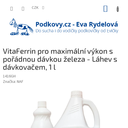
Přejít
NÁKUP
na
CZK
obsah
KOŠÍK
VitaFerrin pro maximální výkon s
pořádnou dávkou železa - Láhev s
dávkovačem, 1 l
1416GH
Značka:
NAF