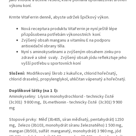
výkonu koní.
Krmte VitaFerrin denně, abyste udrželi špičkový výkon.
Nová receptura produktu VitaFerrin je nyní ještě lépe
přizpůsobena potřebám výkonostních koní.
Zvýšený obsah manganu a vitamínu E na podporu
antioxidační obrany těla.
Nyní s aminokyselinami a zvýšeným obsahem zinku pro
zdravé a silné svaly. Zvýšený obsah jódu reflekztuje jeho
vyšší potřebu u sportovních koní
Složení:
Modifikovaný škrob z kukuřice, chlorid hořečnatý,
chlorid draselný, propylenglykol, uhličitan vápenatý a hořečnatý.
Doplňkové látky (na 1 l):
Aminokyseliny: L-lysin monohydrochlorid - technicky čisté
(3c301) 9 800 mg, DL-methionin - technicky čisté (3c301) 9 900
mg
Stopové prvky: Měď (3b405, síran měďnatý, pentahydrát) 1250
mg, železo (3b103, monohydrát síranu železnatého) 1 500 mg,
mangan (3b503, sulfát manganatý, monohydrát) 3 980 mg, jód