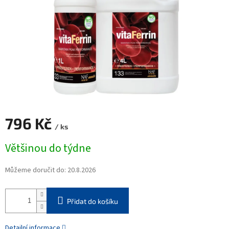
796 Kč
/ ks
Měrná
Většinou do týdne
cena:
Můžeme doručit do:
20.8.2026
Přidat do košíku
Detailní informace