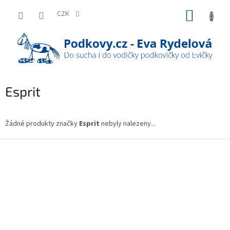
Přejít
NÁKUP
na
CZK
obsah
KOŠÍK
Esprit
Žádné produkty značky
Esprit
nebyly nalezeny...
Z
á
p
a
t
í