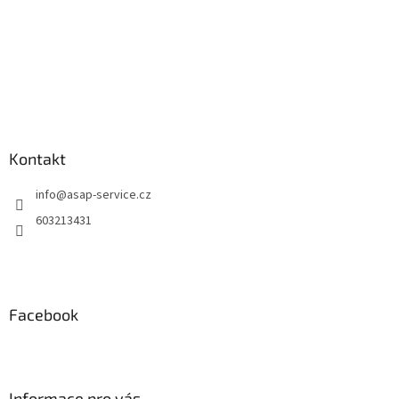
Kontakt
info
@
asap-service.cz
603213431
Facebook
Informace pro vás