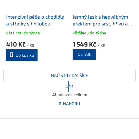
Intenzívní péče o chodidla
Jemný lesk s hedvábným
a střelky s hnilobou
efektem pro srst, hřívu a
Leovet Frog Ade - Láhev,
ocas Silkcare Striegel
Většinou do týdne
Většinou do týdne
200 ml
410 Kč
1 549 Kč
/ ks
/ ks
DETAIL
Do košíku
NAČÍST 12 DALŠÍCH
S
1
4
t
O
r
43
položek celkem
v
á
l
NAHORU
n
á
k
d
o
v
Z
a
á
c
á
n
í
p
í