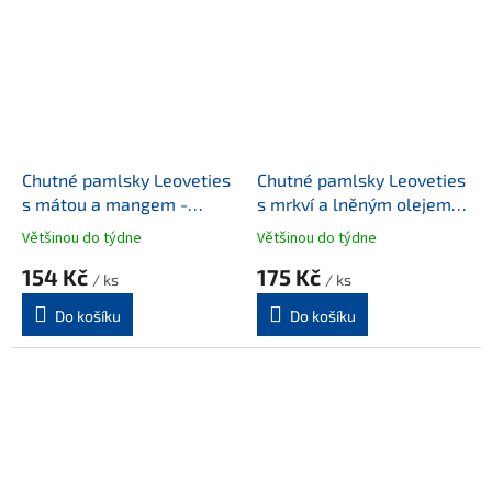
Chutné pamlsky Leoveties
Chutné pamlsky Leoveties
s mátou a mangem -
s mrkví a lněným olejem -
Balení 1,1 kg
Balení 1,1 kg
Většinou do týdne
Většinou do týdne
154 Kč
175 Kč
/ ks
/ ks
Do košíku
Do košíku