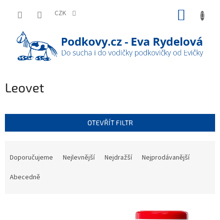
Přejít
NÁKUP
na
CZK
obsah
KOŠÍK
Leovet
OTEVŘÍT FILTR
Ř
a
Doporučujeme
Nejlevnější
Nejdražší
Nejprodávanější
z
e
Abecedně
n
í
V
p
ý