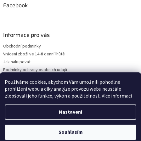
Facebook
Informace pro vás
Obchodní podmínky
Vrácení zboží ve 14-ti denní lhůtě
Jak nakupovat
Podmínky ochrany osobních údajů
Kontakty
Používáme cookies, abychom Vám umožnili pohodlné
ZPĚTNÝ ODBĚR VYSLOUŽILÝCH ELEKTROZAŘÍZENÍ / BATERIÍ
prohlížení webu a díky analýze provozu webu neustále
zlepšovali jeho funkce, výkon a použitelnost.
Více informací
Nastavení
Vytvořil Shoptet
Souhlasím
Copyright 2026
Podkovy.cz
. Všechna práva vyhrazena.