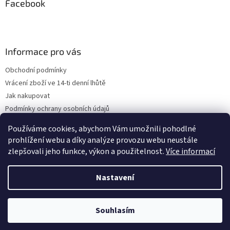
Facebook
Informace pro vás
Obchodní podmínky
Vrácení zboží ve 14-ti denní lhůtě
Jak nakupovat
Podmínky ochrany osobních údajů
Kontakty
Používáme cookies, abychom Vám umožnili pohodlné
ZPĚTNÝ ODBĚR VYSLOUŽILÝCH ELEKTROZAŘÍZENÍ / BATERIÍ
prohlížení webu a díky analýze provozu webu neustále
zlepšovali jeho funkce, výkon a použitelnost.
Více informací
Nastavení
Vytvořil Shoptet
Souhlasím
Copyright 2026
Podkovy.cz
. Všechna práva vyhrazena.