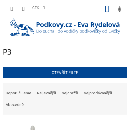
Přejít
NÁKUP
na
CZK
obsah
KOŠÍK
P3
OTEVŘÍT FILTR
Ř
a
Doporučujeme
Nejlevnější
Nejdražší
Nejprodávanější
z
e
Abecedně
n
í
V
p
ý