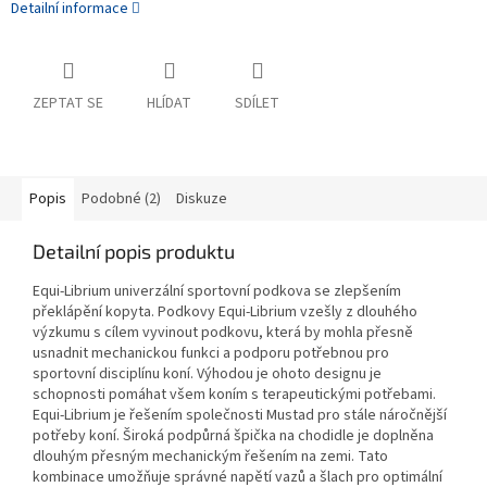
Detailní informace
ZEPTAT SE
HLÍDAT
SDÍLET
Popis
Podobné (2)
Diskuze
Detailní popis produktu
Equi-Librium univerzální sportovní podkova se zlepšením
překlápění kopyta. Podkovy Equi-Librium vzešly z dlouhého
výzkumu s cílem vyvinout podkovu, která by mohla přesně
usnadnit mechanickou funkci a podporu potřebnou pro
sportovní disciplínu koní. Výhodou je ohoto designu je
schopnosti pomáhat všem koním s terapeutickými potřebami.
Equi-Librium je řešením společnosti Mustad pro stále náročnější
potřeby koní. Široká podpůrná špička na chodidle je doplněna
dlouhým přesným mechanickým řešením na zemi. Tato
kombinace umožňuje správné napětí vazů a šlach pro optimální