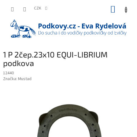
Přejít
NÁKUP
na
CZK
obsah
KOŠÍK
1 P 2čep.23x10 EQUI-LIBRIUM
podkova
12440
Značka:
Mustad