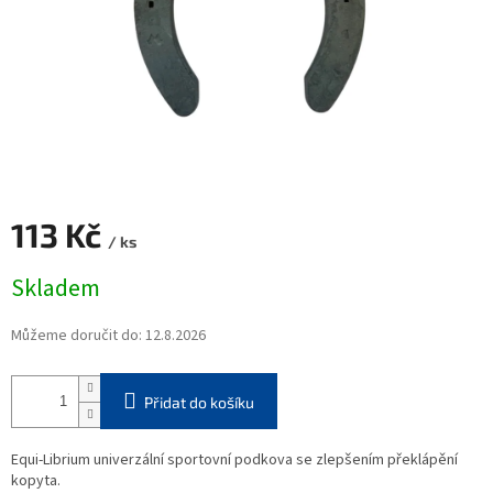
113 Kč
/ ks
Měrná
Skladem
cena:
Můžeme doručit do:
12.8.2026
Přidat do košíku
Equi-Librium univerzální sportovní podkova se zlepšením překlápění
kopyta.