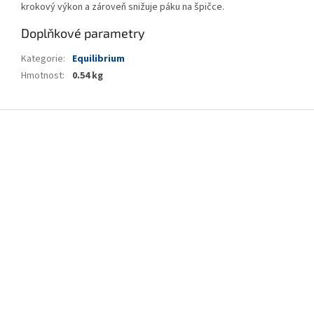
krokový výkon a zároveň snižuje páku na špičce.
Doplňkové parametry
Kategorie
:
Equilibrium
Hmotnost
:
0.54 kg
Z
á
p
a
t
í