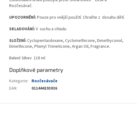
Rozčesávač.
UPOZORNĚNÍ:
Pouze pro vnější použití. Chraňte z dosahu dětí.
SKLADOVÁNÍ:
V suchu a chladu
SLOŽENÍ:
Cyclopentasiloxane, Cyclomethicone, Dimethyconol,
Dimethicone, Phenyl Trimeticone, Argan Oil, Fragrance.
Balení: láhev 118 ml
Doplňkové parametry
Kategorie
:
Rozčesávače
EAN
:
011444193036
Z
á
p
a
t