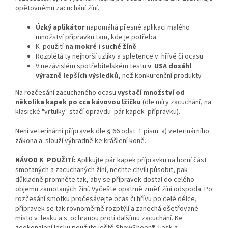
opětovnému zacuchání žíní.
Úzký aplikátor
napomáhá přesné aplikaci malého
množství přípravku tam, kde je potřeba
K použití
na mokré i suché žíně
Rozplétá ty nejhorší uzlíky a spletence v hřívě či ocasu
V nezávislém spotřebitelském testu
v USA dosáhl
výrazně lepších výsledků,
než konkurenční produkty
Na rozčesání zacuchaného ocasu
vystačí množství od
několika kapek po cca kávovou lžičku
(dle míry zacuchání, na
klasické "vrtulky" stačí opravdu pár kapek přípravku).
Není veterinární přípravek dle § 66 odst. 1 písm. a) veterinárního
zákona a slouží výhradně ke krášlení koně.
NÁVOD K POUŽITÍ:
Aplikujte pár kapek přípravku na horní část
smotaných a zacuchaných žíní, nechte chvíli působit, pak
důkladně promněte tak, aby se přípravek dostal do celého
objemu zamotaných žíní. Vyčešte opatrně změť žíní odspoda. Po
rozčesání smotku pročesávejte ocas či hřívu po celé délce,
přípravek se tak rovnoměrně rozptýlí a zanechá ošetřované
místo v lesku a s ochranou proti dalšímu zacuchání. Ke
zdokonalení lesku použijte ještě ShowSheen® Lesk a