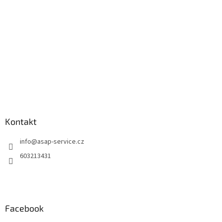
í
Kontakt
info
@
asap-service.cz
603213431
Facebook