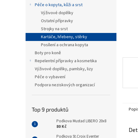
n
Péče o kopyta, kůži a srst
e
Výživové doplňky
l
Ostatní přípravky
Strojky na srst
Kartáče, hřebeny, stěrky
Posílení a ochrana kopyta
Boty pro koně
Repelentní přípravky a kosmetika
Výživové doplňky, pamlsky, lizy
Péče o vybavení
Podpora neziskových organizací
Top 9 produktů
Popi
Podkova Mustad LIBERO 20x8
80 Kč
Det
Podkova St.Croix Eventer