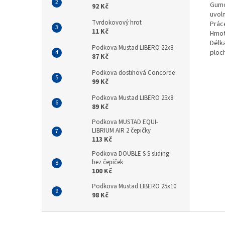
Gumo
92 Kč
uvol
Tvrdokovový hrot
Prác
11 Kč
Hmot
Délka
Podkova Mustad LIBERO 22x8
ploch
87 Kč
Podkova dostihová Concorde
99 Kč
Podkova Mustad LIBERO 25x8
89 Kč
Podkova MUSTAD EQUI-
LIBRIUM AIR 2 čepičky
113 Kč
Podkova DOUBLE S S sliding
bez čepiček
100 Kč
Podkova Mustad LIBERO 25x10
98 Kč
Z