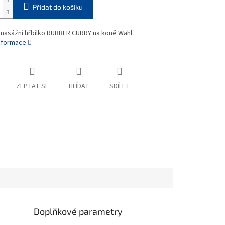
Přidat do košíku
asážní hřbílko RUBBER CURRY na koně Wahl
informace
ZEPTAT SE
HLÍDAT
SDÍLET
Doplňkové parametry