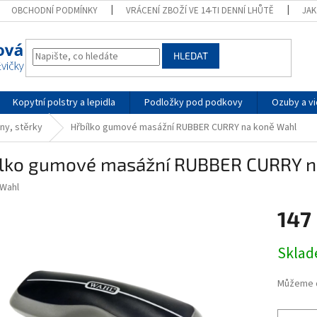
OBCHODNÍ PODMÍNKY
VRÁCENÍ ZBOŽÍ VE 14-TI DENNÍ LHŮTĚ
JA
HLEDAT
Kopytní polstry a lepidla
Podložky pod podkovy
Ozuby a vi
ny, stěrky
Hřbílko gumové masážní RUBBER CURRY na koně Wahl
ílko gumové masážní RUBBER CURRY n
Wahl
147
Měrná
Skla
cena:
Můžeme d