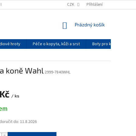
K NAKUPOVAT
PODMÍNKY OCHRANY OSOBNÍCH ÚDAJŮ
CZK
Přihlášení
KONTAKTY
NÁKUPNÍ
Prázdný košík
KOŠÍK
diové hroty
Péče o kopyta, kůži a srst
Boty pro koně
Re
a koně Wahl
2999-7840WHL
 Kč
/ ks
dem
oručit do:
11.8.2026