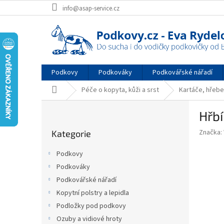
Přejít
info@asap-service.cz
na
obsah
Podkovy
Podkováky
Podkovářské nářadí
Domů
Péče o kopyta, kůži a srst
Kartáče, hřebe
P
Hřb
o
Přeskočit
s
Značka:
Kategorie
kategorie
t
r
Podkovy
a
Podkováky
n
Podkovářské nářadí
n
í
Kopytní polstry a lepidla
p
Podložky pod podkovy
a
Ozuby a vidiové hroty