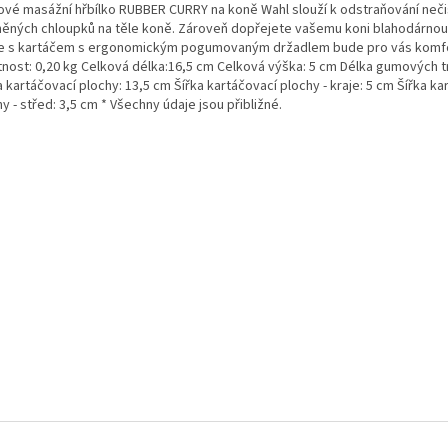
vé masážní hřbílko RUBBER CURRY na koně Wahl slouží k odstraňování neči
něných chloupků na těle koně. Zároveň dopřejete vašemu koni blahodárno
e s kartáčem s ergonomickým pogumovaným držadlem bude pro vás komfo
nost: 0,20 kg Celková délka:16,5 cm Celková výška: 5 cm Délka gumových t
 kartáčovací plochy: 13,5 cm Šířka kartáčovací plochy - kraje: 5 cm Šířka ka
y - střed: 3,5 cm * Všechny údaje jsou přibližné.