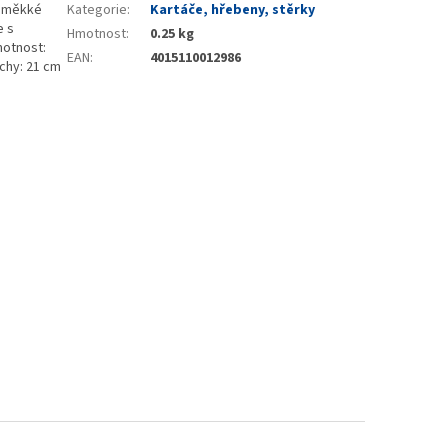
u měkké
Kategorie
:
Kartáče, hřebeny, stěrky
e s
Hmotnost
:
0.25 kg
otnost:
EAN
:
4015110012986
ochy: 21 cm