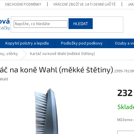
OBCHODNÍ PODMÍNKY
VRÁCENÍ ZBOŽÍ VE 14-TI DENNÍ LHŮTĚ
JA
HLEDAT
Kopytní polstry a lepidla
Podložky pod podkovy
Ozuby a vi
ny, stěrky
Kartáč na koně Wahl (měkké štětiny)
áč na koně Wahl (měkké štětiny)
2999-7810
Wahl
232
Měrná
Skla
cena:
Můžeme d