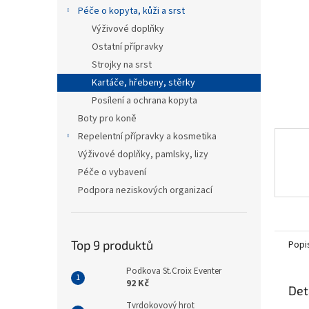
n
Péče o kopyta, kůži a srst
e
Výživové doplňky
l
Ostatní přípravky
Strojky na srst
Kartáče, hřebeny, stěrky
Posílení a ochrana kopyta
Boty pro koně
Repelentní přípravky a kosmetika
Výživové doplňky, pamlsky, lizy
Péče o vybavení
Podpora neziskových organizací
Top 9 produktů
Popi
Podkova St.Croix Eventer
92 Kč
Det
Tvrdokovový hrot