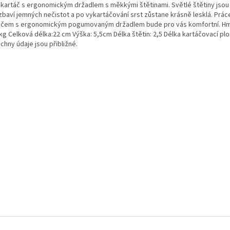
 kartáč s ergonomickým držadlem s měkkými štětinami. Světlé štětiny jso
zbaví jemných nečistot a po vykartáčování srst zůstane krásně lesklá. Prác
áčem s ergonomickým pogumovaným držadlem bude pro vás komfortní. Hm
kg Celková délka:22 cm Výška: 5,5cm Délka štětin: 2,5 Délka kartáčovací pl
chny údaje jsou přibližné.