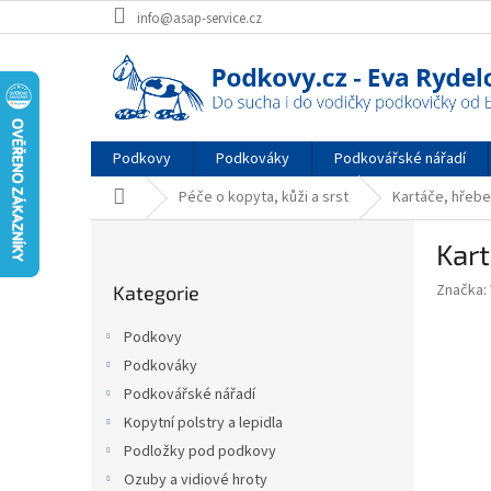
Přejít
info@asap-service.cz
na
obsah
Podkovy
Podkováky
Podkovářské nářadí
Domů
Péče o kopyta, kůži a srst
Kartáče, hřebe
P
Kart
o
Přeskočit
s
Značka:
Kategorie
kategorie
t
r
Podkovy
a
Podkováky
n
Podkovářské nářadí
n
í
Kopytní polstry a lepidla
p
Podložky pod podkovy
a
Ozuby a vidiové hroty