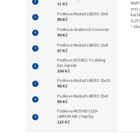
Wahl
11 Kč
srst 
Podkova Mustad LIBERO 20x8
kart
80 Kč
0,25 
* Vše
Podkova dostihová Concorde
99 Kč
Podkova Mustad LIBERO 22x8
87 Kč
Podkova DOUBLE S S sliding
bez čepiček
100 Kč
Podkova Mustad LIBERO 25x10
98 Kč
Podkova Mustad LIBERO 25x8
89 Kč
Podkova MUSTAD EQUI-
LIBRIUM AIR 2 čepičky
113 Kč
Z