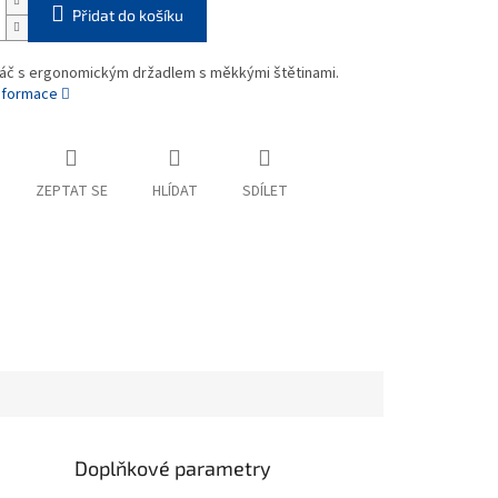
Přidat do košíku
táč s ergonomickým držadlem s měkkými štětinami.
informace
ZEPTAT SE
HLÍDAT
SDÍLET
Doplňkové parametry