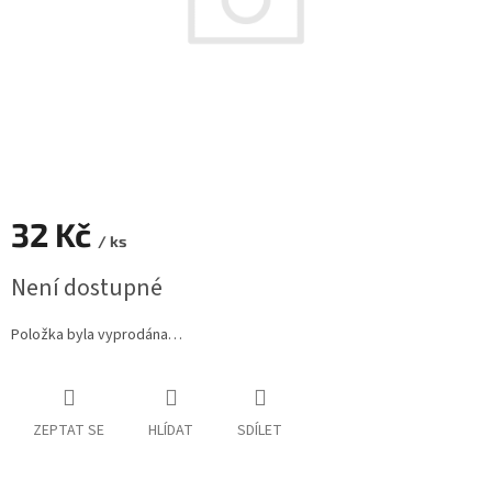
32 Kč
/ ks
Měrná
Není dostupné
cena:
Položka byla vyprodána…
ZEPTAT SE
HLÍDAT
SDÍLET