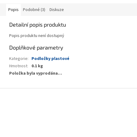
Popis
Podobné (3)
Diskuze
Detailní popis produktu
Popis produktu není dostupný
Doplňkové parametry
Kategorie
:
Podložky plastové
Hmotnost
:
0.1 kg
Položka byla vyprodána…
Z
á
p
a
t
í