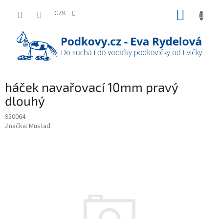
Přejít
NÁKUP
na
CZK
obsah
KOŠÍK
háček navařovací 10mm pravý
dlouhý
950064
Značka:
Mustad