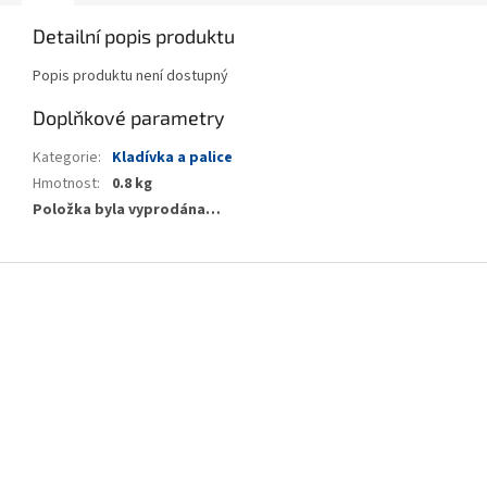
Detailní popis produktu
Popis produktu není dostupný
Doplňkové parametry
Kategorie
:
Kladívka a palice
Hmotnost
:
0.8 kg
Položka byla vyprodána…
Z
á
p
a
t
í