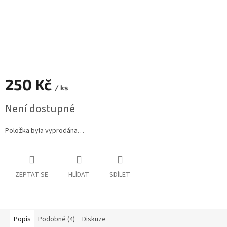
250 Kč
/ ks
Měrná
Není dostupné
cena:
Položka byla vyprodána…
ZEPTAT SE
HLÍDAT
SDÍLET
Popis
Podobné (4)
Diskuze