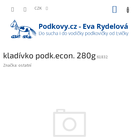
Přejít
NÁKUP
na
CZK
obsah
KOŠÍK
kladívko podk.econ. 280g
61832
Značka:
ostatní