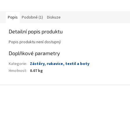
Popis
Podobné (1)
Diskuze
Detailní popis produktu
Popis produktu není dostupný
Doplňkové parametry
Kategorie
:
Zástěry, rukavice, textil a boty
Hmotnost
:
0.07 kg
Z
á
p
a
t
í