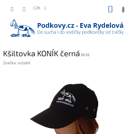
Přejít
NÁKUP
na
CZK
obsah
KOŠÍK
Kšiltovka KONÍK černá
XK38
Značka:
ostatní