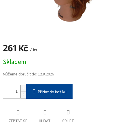
261 Kč
/ ks
Měrná
Skladem
cena:
Můžeme doručit do:
12.8.2026
Přidat do košíku
ZEPTAT SE
HLÍDAT
SDÍLET