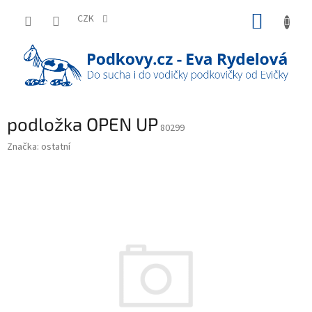
Přejít
NÁKUP
na
CZK
obsah
KOŠÍK
podložka OPEN UP
80299
Značka:
ostatní