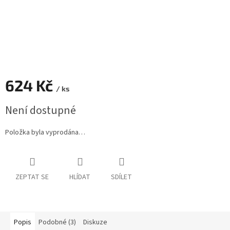
624 Kč
/ ks
Měrná
Není dostupné
cena:
Položka byla vyprodána…
ZEPTAT SE
HLÍDAT
SDÍLET
Popis
Podobné (3)
Diskuze