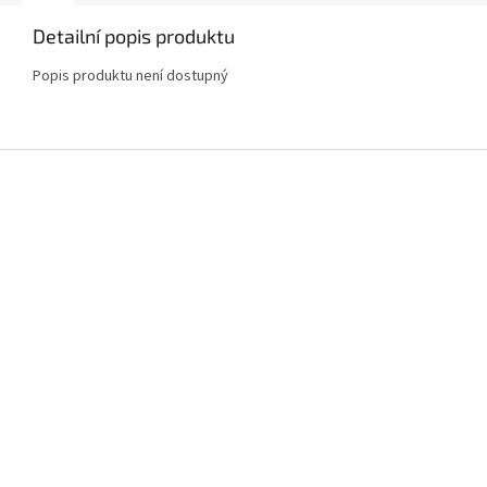
Detailní popis produktu
Popis produktu není dostupný
Z
á
p
a
t
í