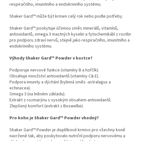
respiračního, imunitního a endokrinního systému.
Shaker Gard™ může být krmen celý rok nebo podle potřeby.
Shaker Gard™ poskytuje účinnou směs minerálů, vitamínů,
antioxidantů, omega 3 mastných kyselin a fytochemikálií z rostlin
pro podporu zdraví nervů, stejně jako respiračního, imunitního a
endokrinního systému.
Výhody Shaker Gard™ Powder v kostce?
Podporuje nervové funkce (vitamíny B a hořčík).
Obsahuje množství antioxidantů (vitamíny C& E).
Podpora imunity a dýchání (bylinná směs -astralagus a
echinacea).
Omega 3 (na lněném základu).
Extrakt z rozmarýnu s vysokým obsahem antioxidantů.
Zlepšený komfort (extrakt z Boswellie).
Pro koho je Shaker Gard™ Powder vhodný?
Shaker Gard™ Powder je doplňkové krmivo pro všechny koně
navržené tak, aby poskytovalo nutriční podporu nervovému a