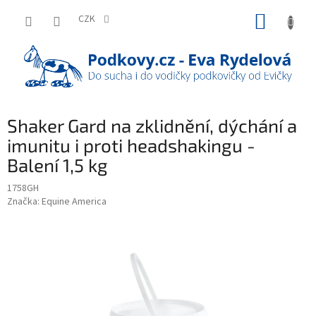
Přejít
NÁKUP
na
CZK
obsah
KOŠÍK
Shaker Gard na zklidnění, dýchání a
imunitu i proti headshakingu -
Balení 1,5 kg
1758GH
Značka:
Equine America