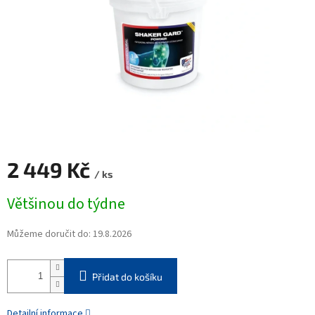
2 449 Kč
/ ks
Měrná
Většinou do týdne
cena:
Můžeme doručit do:
19.8.2026
Přidat do košíku
Detailní informace