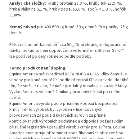
Analytické složky:
Hrubý protein 23,3 %, hrubý tuk 23,9 %,
hrubá vláknina 6,1 %, hrubý popel 15,0 %, sodík < 1,0 %, hořčík
3,38%
Krmný návod
pro 400-600 kg koně: 50 g denně. Pro poníky: 25 g
denně.
Přiložená odměrka odměří cca 50g. Nepřekračujte doporučené
dávky, pokud to není doporučeno veterinářem. Shaker Gard™
lze podávat po celý rok nebo podle potřeby.
Tento produkt není doping.
Equine America má akreditaci BETA NOPS a UFAS, díky čemuž je
vhodný pro koně soutěžící podle předpisů FEI a pravidel dostihů
tím, že snižuje riziko, že naše produkty obsahují zakázané látky.
Vyzkoušeno – s více než 2 miliony prodaných kusů po celém
světě.
Equine America vyrábí podle přísného kodexu bezpečnosti
krmiv. Tento výrobek byl vyroben v licencovaných
provozovnách za použití kvalitních surovin za přísně
kontrolovaných výrobních podmínek a odpovídá požadavkům
příslušné legislativy upravující výrobu krmiv pro zvířata. Equine
America monitoruje přítomnost specifikovaných přirozeně se