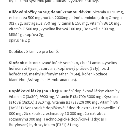
dýchacímu systému jako součást vyvážené stravy.
Klíčové složky na 50g denní krmnou dávku:
Vitamín B1 50 mg,
echinacea 500 mg, hořčík 2000mg, lněné semínko (zdroj Omega
3)27,3g, astragalus 750 mg, vitamín E 150 mg, vitamín B6 10 mg,
vitamín C 500 mg, kyselina listová 100 mg, Boswellia 500 mg,
MSM 1g, kopřiva 2g,
spirulina 2 g
Doplňkové krmivo pro koně.
Složení:
mikronizované lněné semínko, chelát aminokyseliny
hořečnaté (lysin), spirulina, kopřivový prášek (listy), oxid
hořečnatý, methylsulfonylmethan (MSM), kořen kozince
blanitého (Astragalus Membranaceus).
Doplňkové látky (na 1 kg):
Nutriční doplňkové látky: Vitamíny:
Vitamín C (3a300) 9900 mg, Vitamín E (3a700) 3000 mg, Kyselina
listová (3a316) 1920 mg, Vitamín B1 (3a820) 980 mg, Vitamín B6
(3a9831) Senzorické doplňkové látky: 2b extrakt z Boswellie 10
000 mg, 2b extrakt z echinacey 10 000 mg, 2b extrakt z
rozmarýnu 900 mg. Technologické doplňkové látky: BHT
Butylovaný hydroxytoluen (E321) 51 mg.