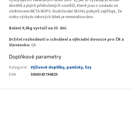
vyskytujících zakázaných látek (NOPS), jak to vyžadují pravidla
dostihů a jiných přidružených soutěží, které jsou v souladu se
směrnicemi BETA NOPS. Dodržování těchto pokynů zajišťuje, že
riziko výskytu takových látek je minimalizováno.
Balení 0,5kg vystačí na 33 dní.
Držitel rozhodnutí o schválení a výhradní dovozce pro ČR a
Slovensko:
Gh
Doplňkové parametry
Kategorie
:
Výživové doplňky, pamlsky, lizy
EAN
:
5060343794825
Z
á
p
a
t
í