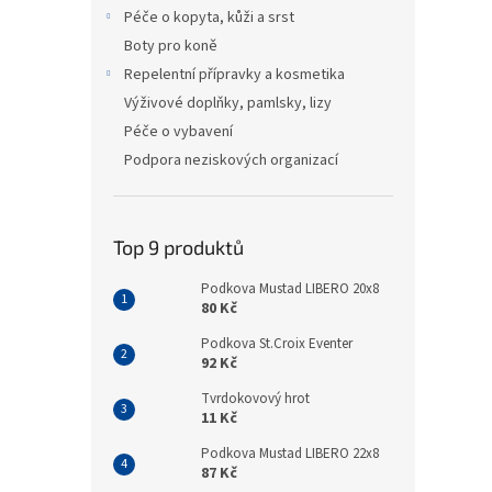
n
Péče o kopyta, kůži a srst
e
Boty pro koně
l
Repelentní přípravky a kosmetika
Výživové doplňky, pamlsky, lizy
Péče o vybavení
Podpora neziskových organizací
Top 9 produktů
Podkova Mustad LIBERO 20x8
80 Kč
Podkova St.Croix Eventer
92 Kč
Tvrdokovový hrot
11 Kč
Podkova Mustad LIBERO 22x8
87 Kč