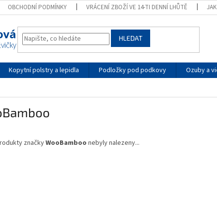
OBCHODNÍ PODMÍNKY
VRÁCENÍ ZBOŽÍ VE 14-TI DENNÍ LHŮTĚ
JA
HLEDAT
Kopytní polstry a lepidla
Podložky pod podkovy
Ozuby a vi
oBamboo
rodukty značky
WooBamboo
nebyly nalezeny...