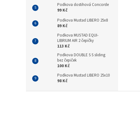
Podkova dostihová Concorde
99 Kč
Podkova Mustad LIBERO 25x8
89 Kč
Podkova MUSTAD EQUI-
LIBRIUM AIR 2 čepičky
113 Kč
Podkova DOUBLE S S sliding
bez čepiček
100 Kč
Podkova Mustad LIBERO 25x10
98 Kč
Z
á
p
a
t
í