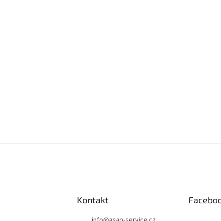
Kontakt
Facebo
info
@
asap-service.cz