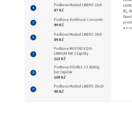
Lehk
Podkova Mustad LIBERO 22x8
LEHK
87 Kč
B), 
tlum
Podkova dostihová Concorde
prod
99 Kč
a v r
Podkova Mustad LIBERO 25x8
89 Kč
Podkova MUSTAD EQUI-
LIBRIUM AIR 2 čepičky
113 Kč
Podkova DOUBLE S S sliding
bez čepiček
100 Kč
Podkova Mustad LIBERO 25x10
98 Kč
Z
á
p
a
t