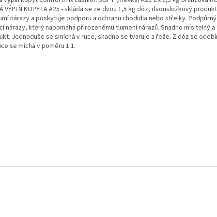
á výplň kopyt Comfortmix cushion SOFT (měkká) A25 2 x 1,5 kg oranžová 
Á VÝPLŇ KOPYTA A25 - skládá se ze dvou 1,5 kg dóz, dvousložkový produkt 
tlumí nárazy a poskytuje podporu a ochranu chodidla nebo střelky. Podpůrn
ící nárazy, který napomáhá přirozenému tlumení nárazů. Snadno mísitelný a
ukt. Jednoduše se smíchá v ruce, snadno se tvaruje a řeže. Z dóz se odebí
uce se míchá v poměru 1:1.