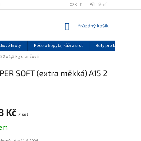
K NAKUPOVAT
PODMÍNKY OCHRANY OSOBNÍCH ÚDAJŮ
CZK
Přihlášení
KONTAKTY
NÁKUPNÍ
Prázdný košík
KOŠÍK
diové hroty
Péče o kopyta, kůži a srst
Boty pro koně
Re
 2 x 1,5 kg oranžová
PER SOFT (extra měkká) A15 2
18 Kč
/ set
dem