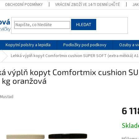
OBCHODNÍ PODMÍNKY
VRÁCENÍ ZBOŽÍ VE 14-TI DENNÍ LHŮTĚ
JA
HLEDAT
Kopytní polstry a lepidla
Podložky pod podkovy
Ozuby a vi
Lehká výplň kopyt Comfortmix cushion SUPER SOFT (extra měkká) A15
ká výplň kopyt Comfortmix cushion SU
5 kg oranžová
Mustad
6 1
Měrná
Skla
cena: