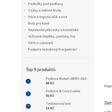
n
Podložky pod podkovy
e
Ozuby a vidiové hroty
l
Péče o kopyta, kůži a srst
Boty pro koně
Repelentní přípravky a kosmetika
Výživové doplňky, pamlsky, lizy
Péče o vybavení
Podpora neziskových organizací
Top 9 produktů
Podkova Mustad LIBERO 20x8
80 Kč
Popi
Podkova St.Croix Eventer
92 Kč
Det
Tvrdokovový hrot
11 Kč