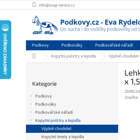
Přejít
info@asap-service.cz
na
obsah
Podkovy
Podkováky
Podkovářské nářadí
Domů
Kopytní polstry a lepidla
Výplně chodidel
P
Leh
o
Přeskočit
s
x 1,
Kategorie
kategorie
t
2506110
r
Podkovy
Značka:
a
Podkováky
n
Podkovářské nářadí
n
í
Kopytní polstry a lepidla
p
Výplně chodidel
a
Kopytní tmely a lepidla