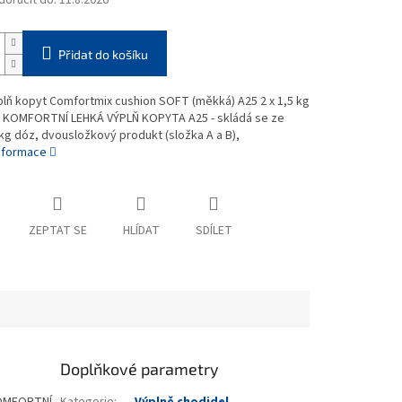
oručit do:
11.8.2026
Přidat do košíku
lň kopyt Comfortmix cushion SOFT (měkká) A25 2 x 1,5 kg
 KOMFORTNÍ LEHKÁ VÝPLŇ KOPYTA A25 - skládá se ze
kg dóz, dvousložkový produkt (složka A a B),
informace
ZEPTAT SE
HLÍDAT
SDÍLET
Doplňkové parametry