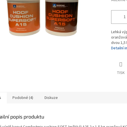
Můžeme d
Lehká výp
oranžová
dvou 1,5 
Detailní 
TISK
s
Podobné (4)
Diskuze
ailní popis produktu