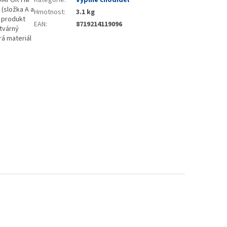
KOMFORTNÍ
Kategorie
:
Výplně chodidel
(složka A a
Hmotnost
:
3.1 kg
ý produkt
EAN
:
8719214119096
 tvárný
rá materiál