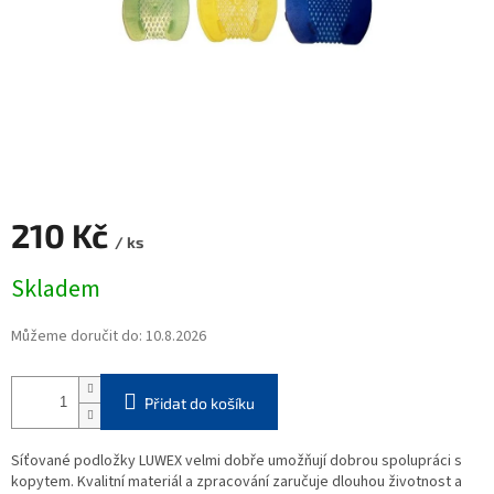
210 Kč
/ ks
Měrná
Skladem
cena:
Můžeme doručit do:
10.8.2026
Přidat do košíku
Síťované podložky LUWEX velmi dobře umožňují dobrou spolupráci s
kopytem. Kvalitní materiál a zpracování zaručuje dlouhou životnost a