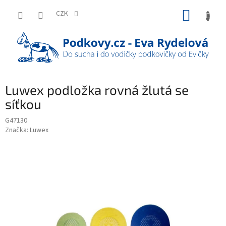
Přejít
NÁKUP
na
CZK
obsah
KOŠÍK
Luwex podložka rovná žlutá se
síťkou
G47130
Značka:
Luwex