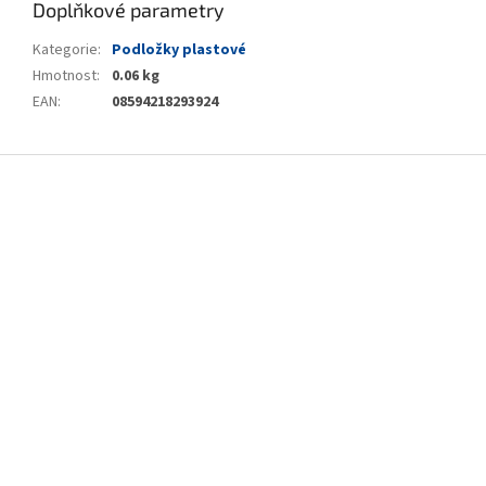
Doplňkové parametry
Kategorie
:
Podložky plastové
Hmotnost
:
0.06 kg
EAN
:
08594218293924
Z
á
p
a
t
í