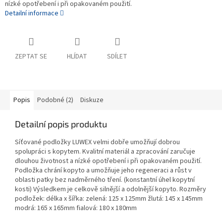
nízké opotřebení i při opakovaném použití.
Detailní informace
ZEPTAT SE
HLÍDAT
SDÍLET
Popis
Podobné (2)
Diskuze
Detailní popis produktu
Síťované podložky LUWEX velmi dobře umožňují dobrou
spolupráci s kopytem. Kvalitní materiál a zpracování zaručuje
dlouhou životnost a nízké opotřebení i při opakovaném použití.
Podložka chrání kopyto a umožňuje jeho regeneraci a růst v
oblasti patky bez nadměrného tření. (konstantní úhel kopytní
kosti) Výsledkem je celkově silnější a odolnější kopyto. Rozměry
podložek: délka x šířka: zelená: 125 x 125mm žlutá: 145 x 145mm
modrá: 165 x 165mm fialová: 180 x 180mm