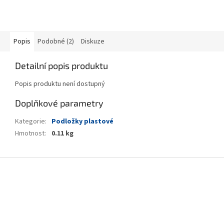
Popis
Podobné (2)
Diskuze
Detailní popis produktu
Popis produktu není dostupný
Doplňkové parametry
Kategorie
:
Podložky plastové
Hmotnost
:
0.11 kg
Z
á
p
a
t
í