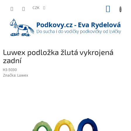
Přejít
NÁKUP
na
CZK
obsah
KOŠÍK
Luwex podložka žlutá vykrojená
zadní
H3-5030
Značka:
Luwex