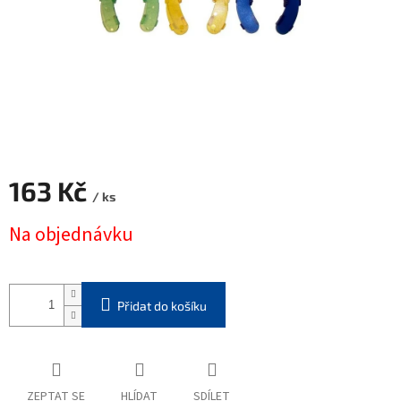
163 Kč
/ ks
Měrná
Na objednávku
cena:
Přidat do košíku
ZEPTAT SE
HLÍDAT
SDÍLET