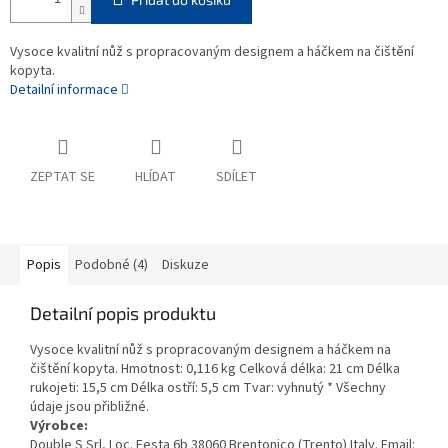
Vysoce kvalitní nůž s propracovaným designem a háčkem na čištění
kopyta.
Detailní informace
ZEPTAT SE
HLÍDAT
SDÍLET
Popis
Podobné (4)
Diskuze
Detailní popis produktu
Vysoce kvalitní nůž s propracovaným designem a háčkem na
čištění kopyta. Hmotnost: 0,116 kg Celková délka: 21 cm Délka
rukojeti: 15,5 cm Délka ostří: 5,5 cm Tvar: vyhnutý * Všechny
údaje jsou přibližné.
Výrobce:
Double S Srl, Loc. Festa 6b 38060 Brentonico (Trento) Italy. Email: