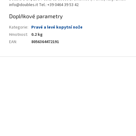
info@doubles.it Tel.: +39 0464 39 53 42
Doplňkové parametry
Kategorie
:
Pravé a levé kopytní nože
Hmotnost
:
0.2 kg
EAN
:
8056364472191
Z
á
p
a
t
í