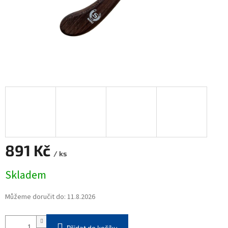
891 Kč
/ ks
Měrná
Skladem
cena:
Můžeme doručit do:
11.8.2026
Přidat do košíku