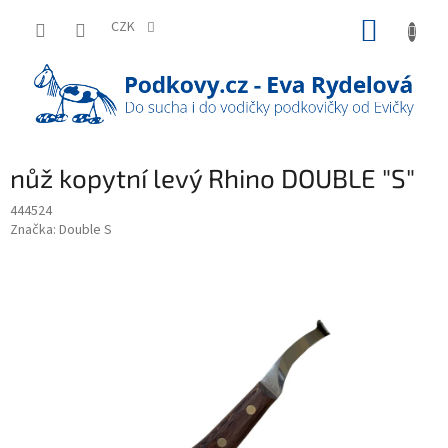
Přejít
NÁKUP
na
CZK
obsah
KOŠÍK
nůž kopytní levý Rhino DOUBLE "S"
444524
Značka:
Double S