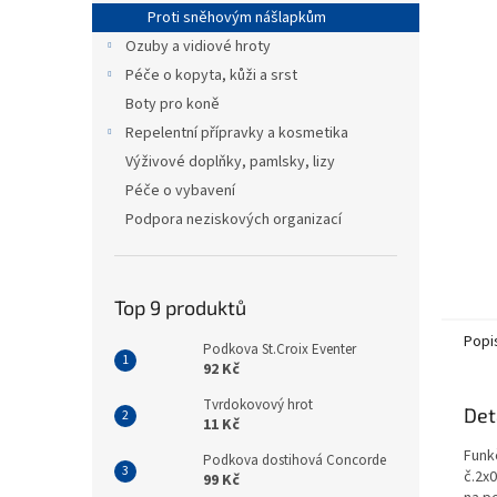
n
Proti sněhovým nášlapkům
e
Ozuby a vidiové hroty
l
Péče o kopyta, kůži a srst
Boty pro koně
Repelentní přípravky a kosmetika
Výživové doplňky, pamlsky, lizy
Péče o vybavení
Podpora neziskových organizací
Top 9 produktů
Popi
Podkova St.Croix Eventer
92 Kč
Tvrdokovový hrot
Det
11 Kč
Funk
Podkova dostihová Concorde
č.2x
99 Kč