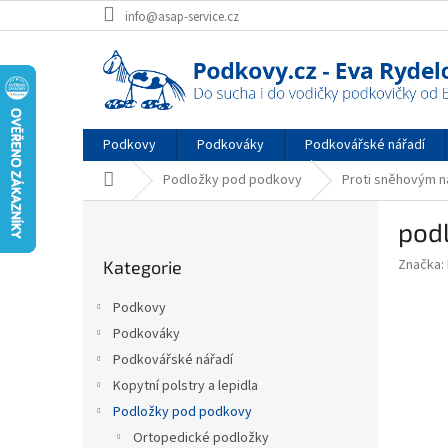
Přejít
info@asap-service.cz
na
obsah
Podkovy
Podkováky
Podkovářské nářadí
Domů
Podložky pod podkovy
Proti sněhovým 
P
pod
o
Přeskočit
s
Značka:
Kategorie
kategorie
t
r
Podkovy
a
Podkováky
n
Podkovářské nářadí
n
í
Kopytní polstry a lepidla
p
Podložky pod podkovy
a
Ortopedické podložky