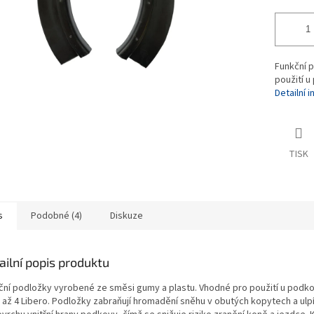
Funkční 
použití u
Detailní 
TISK
s
Podobné (4)
Diskuze
ailní popis produktu
ční podložky vyrobené ze směsi gumy a plastu. Vhodné pro použití u podkov
0 až 4 Libero. Podložky zabraňují hromadění sněhu v obutých kopytech a ulp