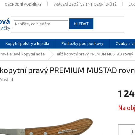
OBCHODNÍ PODMÍNKY
VRÁCENÍ ZBOŽÍ VE 14-TI DENNÍ LHŮTĚ
JA
HLEDAT
Kopytní polstry a lepidla
Podložky pod podkovy
Ozuby a vi
Pravé a levé kopytní nože
nůž kopytní pravý PREMIUM MUSTAD rovný
 kopytní pravý PREMIUM MUSTAD rov
Mustad
1 2
Měrná
Na ob
cena: