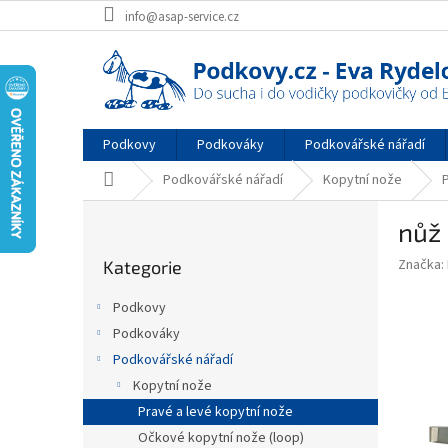
Přejít
info@asap-service.cz
na
obsah
Podkovy
Podkováky
Podkovářské nářadí
Domů
Podkovářské nářadí
Kopytní nože
P
nůž
o
Přeskočit
s
Značka:
Kategorie
kategorie
t
r
Podkovy
a
Podkováky
n
Podkovářské nářadí
n
í
Kopytní nože
p
Pravé a levé kopytní nože
a
Očkové kopytní nože (loop)