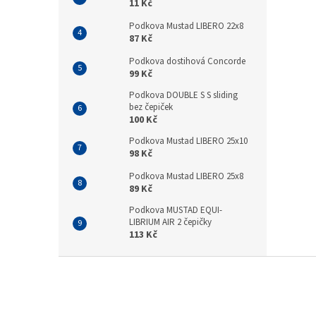
11 Kč
Podkova Mustad LIBERO 22x8
87 Kč
Podkova dostihová Concorde
99 Kč
Podkova DOUBLE S S sliding
bez čepiček
100 Kč
Podkova Mustad LIBERO 25x10
98 Kč
Podkova Mustad LIBERO 25x8
89 Kč
Podkova MUSTAD EQUI-
LIBRIUM AIR 2 čepičky
113 Kč
Z
á
p
a