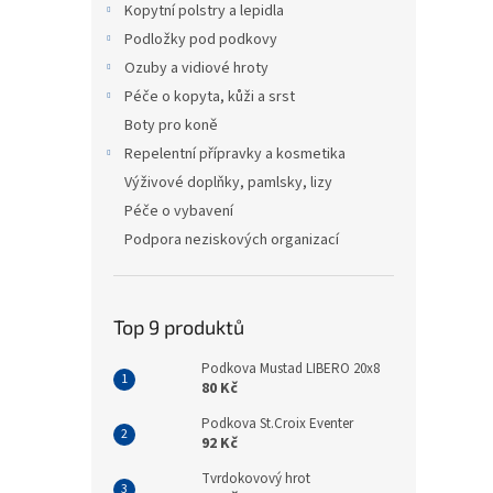
Kopytní polstry a lepidla
Podložky pod podkovy
Ozuby a vidiové hroty
Péče o kopyta, kůži a srst
Boty pro koně
Repelentní přípravky a kosmetika
Výživové doplňky, pamlsky, lizy
Péče o vybavení
Podpora neziskových organizací
Top 9 produktů
Podkova Mustad LIBERO 20x8
80 Kč
Podkova St.Croix Eventer
92 Kč
Tvrdokovový hrot