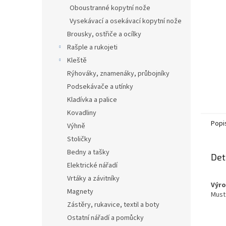
n
Oboustranné kopytní nože
e
Vysekávací a osekávací kopytní nože
l
Brousky, ostřiče a ocílky
Rašple a rukojeti
Kleště
Rýhováky, znamenáky, průbojníky
Podsekávače a utínky
Kladívka a palice
Kovadliny
Popi
Výhně
Stoličky
Bedny a tašky
Det
Elektrické nářadí
Vrtáky a závitníky
Výro
Magnety
Must
Zástěry, rukavice, textil a boty
Ostatní nářadí a pomůcky