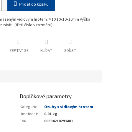
Přidat do košíku
araženým vidiovým hrotem. M10 10x10x10mm Výška
 závitu (třetí číslo v rozměru).
ZEPTAT SE
HLÍDAT
SDÍLET
Doplňkové parametry
Kategorie
:
Ozuby s vidiovým hrotem
Hmotnost
:
0.01 kg
EAN
:
08594218293481