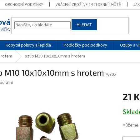
OBCHODNÍ PODMÍNKY
VRÁCENÍ ZBOŽÍ VE 14-TI DENNÍ LHŮTĚ
JA
HLEDAT
Kopytní polstry a lepidla
Podložky pod podkovy
Ozuby a vi
hrotem
ozub M10 10x10x10mm s hrotem
b M10 10x10x10mm s hrotem
70705
ostatní
21 
Měrná
Skla
cena:
Můžeme d