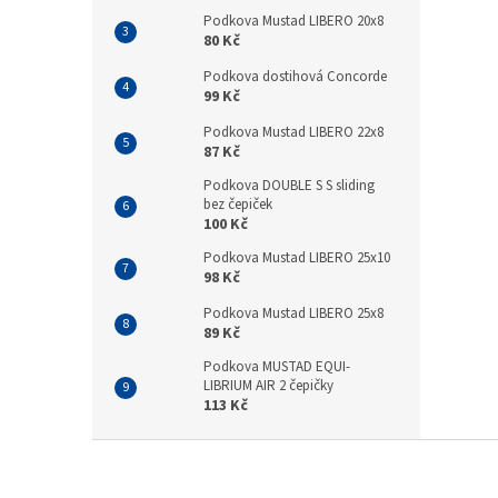
Podkova Mustad LIBERO 20x8
80 Kč
Podkova dostihová Concorde
99 Kč
Podkova Mustad LIBERO 22x8
87 Kč
Podkova DOUBLE S S sliding
bez čepiček
100 Kč
Podkova Mustad LIBERO 25x10
98 Kč
Podkova Mustad LIBERO 25x8
89 Kč
Podkova MUSTAD EQUI-
LIBRIUM AIR 2 čepičky
113 Kč
Z
á