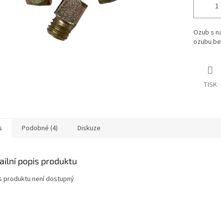
Ozub s n
ozubu bez
TISK
s
Podobné (4)
Diskuze
ailní popis produktu
s produktu není dostupný