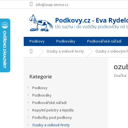
Přejít
info@asap-service.cz
na
obsah
Podkovy
Podkováky
Podkovářské nářadí
Domů
Ozuby a vidiové hroty
Ozuby s vidiovým 
P
ozu
o
Přeskočit
s
Značka:
Kategorie
kategorie
t
r
Podkovy
a
Podkováky
n
Podkovářské nářadí
n
í
Kopytní polstry a lepidla
p
Podložky pod podkovy
a
Ozuby a vidiové hroty