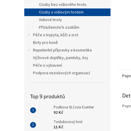
n
Ozuby bez vidiového hrotu
e
Ozuby s vidiovým hrotem
l
Vidiové hroty
Příslušenství k ozubům
Péče o kopyta, kůži a srst
Boty pro koně
Repelentní přípravky a kosmetika
Výživové doplňky, pamlsky, lizy
Péče o vybavení
Podpora neziskových organizací
Popi
Det
Top 9 produktů
Popi
Podkova St.Croix Eventer
92 Kč
Tvrdokovový hrot
11 Kč