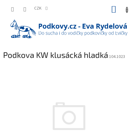
Přejít
NÁKUP
na
CZK
obsah
KOŠÍK
Podkova KW klusácká hladká
104.1023