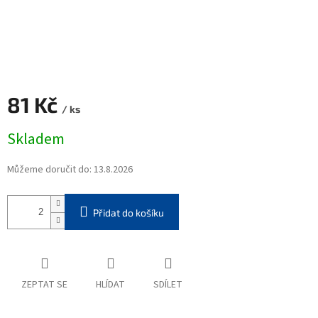
81 Kč
/ ks
Měrná
Skladem
cena:
Můžeme doručit do:
13.8.2026
Přidat do košíku
ZEPTAT SE
HLÍDAT
SDÍLET