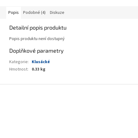
Popis
Podobné (4)
Diskuze
Detailní popis produktu
Popis produktu není dostupný
Doplňkové parametry
Kategorie
:
Klusácké
Hmotnost
:
0.33 kg
Z
á
p
a
t
í