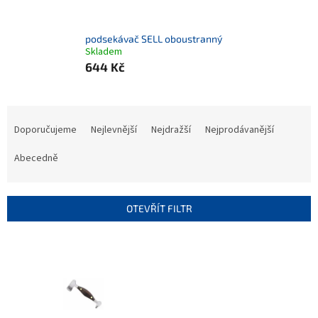
podsekávač SELL oboustranný
Skladem
644 Kč
Ř
a
Doporučujeme
Nejlevnější
Nejdražší
Nejprodávanější
z
e
Abecedně
n
í
p
OTEVŘÍT FILTR
r
o
V
d
ý
u
p
k
i
t
s
ů