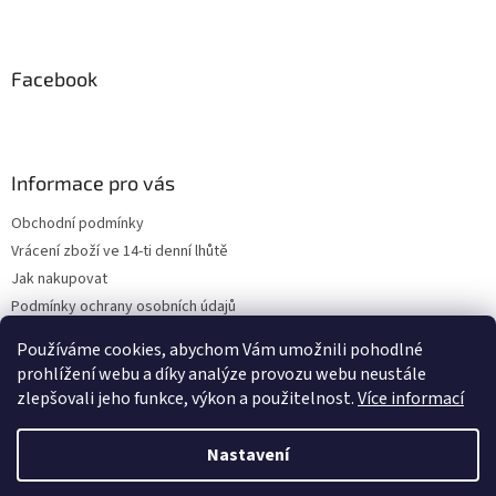
Facebook
Informace pro vás
Obchodní podmínky
Vrácení zboží ve 14-ti denní lhůtě
Jak nakupovat
Podmínky ochrany osobních údajů
Kontakty
Používáme cookies, abychom Vám umožnili pohodlné
ZPĚTNÝ ODBĚR VYSLOUŽILÝCH ELEKTROZAŘÍZENÍ / BATERIÍ
prohlížení webu a díky analýze provozu webu neustále
zlepšovali jeho funkce, výkon a použitelnost.
Více informací
Nastavení
Vytvořil Shoptet