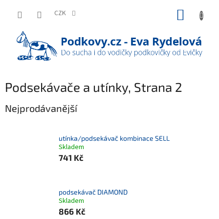
Přejít
NÁKUP
na
CZK
obsah
KOŠÍK
Podsekávače a utínky
, Strana 2
Nejprodávanější
utínka/podsekávač kombinace SELL
Skladem
741 Kč
podsekávač DIAMOND
Skladem
866 Kč