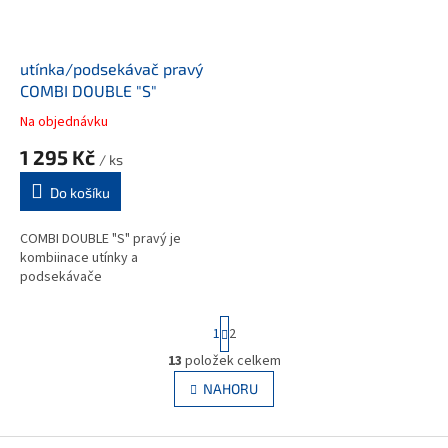
p
r
o
d
utínka/podsekávač pravý
u
COMBI DOUBLE "S"
k
Na objednávku
t
1 295 Kč
ů
/ ks
Do košíku
COMBI DOUBLE "S" pravý je
kombiinace utínky a
podsekávače
S
1
2
t
r
13
položek celkem
O
á
v
NAHORU
n
l
k
á
o
v
Z
d