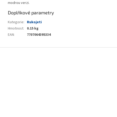
modrou verzi.
Doplňkové parametry
Kategorie
:
Rukojeti
Hmotnost
:
0.15 kg
EAN
:
7707064395334
Z
á
p
a
t
í