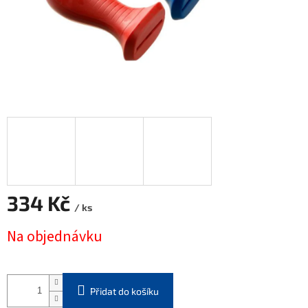
334 Kč
/ ks
Měrná
Na objednávku
cena:
Přidat do košíku