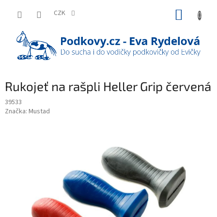
Přejít
NÁKUP
na
CZK
obsah
KOŠÍK
Rukojeť na rašpli Heller Grip červená
39533
Značka:
Mustad