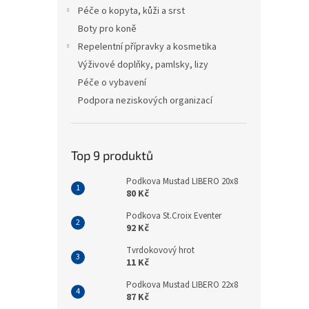
n
Péče o kopyta, kůži a srst
e
Boty pro koně
l
Repelentní přípravky a kosmetika
Výživové doplňky, pamlsky, lizy
Péče o vybavení
Podpora neziskových organizací
Top 9 produktů
Podkova Mustad LIBERO 20x8
80 Kč
Podkova St.Croix Eventer
92 Kč
Tvrdokovový hrot
11 Kč
Podkova Mustad LIBERO 22x8
87 Kč