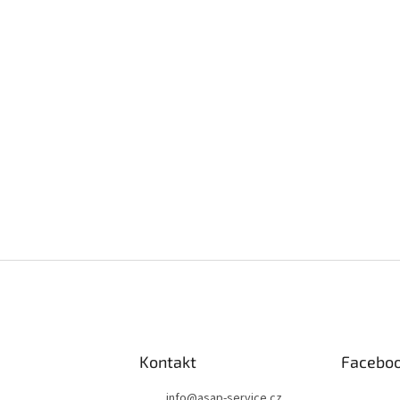
Kontakt
Facebo
info
@
asap-service.cz