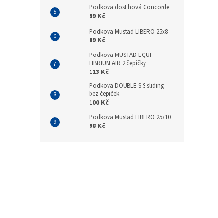
Podkova dostihová Concorde
99 Kč
Podkova Mustad LIBERO 25x8
89 Kč
Podkova MUSTAD EQUI-
LIBRIUM AIR 2 čepičky
113 Kč
Podkova DOUBLE S S sliding
bez čepiček
100 Kč
Podkova Mustad LIBERO 25x10
98 Kč
Z
á
p
a
t
í