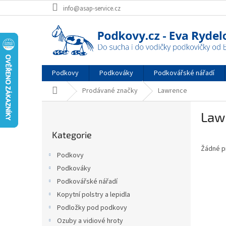
Přejít
info@asap-service.cz
na
obsah
Podkovy
Podkováky
Podkovářské nářadí
Domů
Prodávané značky
Lawrence
P
Law
o
Přeskočit
s
Kategorie
kategorie
t
Žádné p
r
Podkovy
a
Podkováky
n
Podkovářské nářadí
n
í
Kopytní polstry a lepidla
p
Podložky pod podkovy
a
Ozuby a vidiové hroty