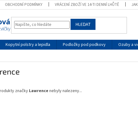
OBCHODNÍ PODMÍNKY
VRÁCENÍ ZBOŽÍ VE 14-TI DENNÍ LHŮTĚ
JA
HLEDAT
Kopytní polstry a lepidla
Podložky pod podkovy
Ozuby a vi
rence
rodukty značky
Lawrence
nebyly nalezeny...