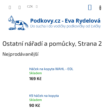
Přejít
NÁKUP
na
CZK
obsah
KOŠÍK
Ostatní nářadí a pomůcky
, Strana 2
Nejprodávanější
Háček na kopyta WAHL - EOL
Skladem
169 Kč
K9 háček na kopyta
Skladem
90 Kč