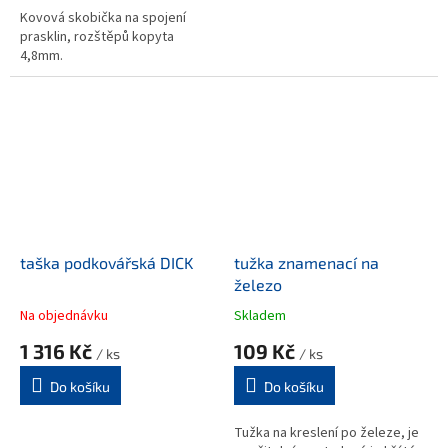
Kovová skobička na spojení
prasklin, rozštěpů kopyta
4,8mm.
taška podkovářská DICK
tužka znamenací na
železo
Na objednávku
Skladem
1 316 Kč
109 Kč
/ ks
/ ks
Do košíku
Do košíku
Tužka na kreslení po železe, je