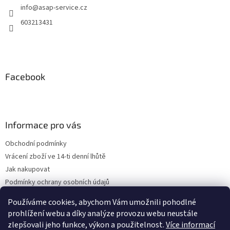
info
@
asap-service.cz
603213431
Facebook
Informace pro vás
Obchodní podmínky
Vrácení zboží ve 14-ti denní lhůtě
Jak nakupovat
Podmínky ochrany osobních údajů
Kontakty
Používáme cookies, abychom Vám umožnili pohodlné
ZPĚTNÝ ODBĚR VYSLOUŽILÝCH ELEKTROZAŘÍZENÍ / BATERIÍ
prohlížení webu a díky analýze provozu webu neustále
zlepšovali jeho funkce, výkon a použitelnost.
Více informací