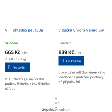
VFT chladící gel 150g
vidlička Chrom Vanadium
Skladem
Skladem
665 Kč
839 Kč
/ ks
/ ks
Měrná
2 660 Kč / 1 kg
Do košíku
cena:
Do košíku
Univerzální vidlička německého
výrobce na přidržení podkovy
VFT Chladící gel na údržbu
při připalování.
podkovářského a kovářského
nářadí.
S
1
2
t
r
24
položek celkem
O