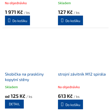
Na objednávku
Skladem
1 971 Kč
127 Kč
/ ks
/ ks
Do košíku
Do košíku
Skobička na praskliny
strojní závitník M12 spirála
kopytní stěny
Skladem
Na objednávku
125 Kč
613 Kč
od
/ ks
/ ks
DETAIL
Do košíku