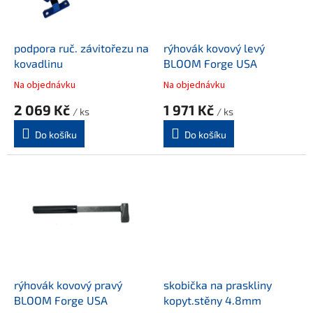
p
r
o
d
podpora ruč. závitořezu na
rýhovák kovový levý
u
kovadlinu
BLOOM Forge USA
k
Na objednávku
Na objednávku
t
2 069 Kč
1 971 Kč
ů
/ ks
/ ks
Do košíku
Do košíku
rýhovák kovový pravý
skobička na praskliny
BLOOM Forge USA
kopyt.stěny 4.8mm