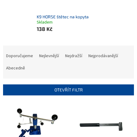
K9 HORSE štětec na kopyta
Skladem
138 Kč
Ř
a
Doporučujeme
Nejlevnější
Nejdražší
Nejprodávanější
z
e
Abecedně
n
í
p
OTEVŘÍT FILTR
r
o
V
d
ý
u
p
k
i
t
s
ů