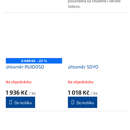
použitelná na studené i ohřáté
železo.
2 499 Kč
–22 %
úhloměr RUIDOSO
úhloměr SOYO
Na objednávku
Na objednávku
1 936 Kč
1 018 Kč
/ ks
/ ks
Do košíku
Do košíku